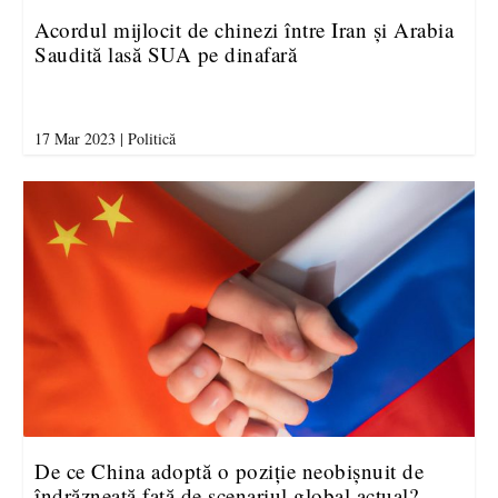
Acordul mijlocit de chinezi între Iran și Arabia
Saudită lasă SUA pe dinafară
17 Mar 2023
|
Politică
De ce China adoptă o poziție neobișnuit de
îndrăzneață față de scenariul global actual?