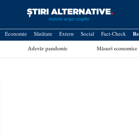
Re
Economie
Sănătate
Extern
Social
Fact-Check
Adevăr pandemie
Măsuri economice