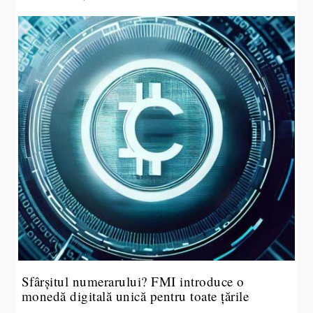
Sfârșitul numerarului? FMI introduce o
monedă digitală unică pentru toate țările