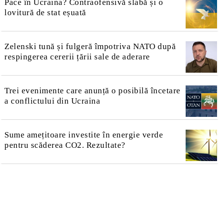
Pace în Ucraina? Contraofensivă slabă și o
lovitură de stat eșuată
Zelenski tună și fulgeră împotriva NATO după
respingerea cererii țării sale de aderare
Trei evenimente care anunță o posibilă încetare
a conflictului din Ucraina
Sume amețitoare investite în energie verde
pentru scăderea CO2. Rezultate?