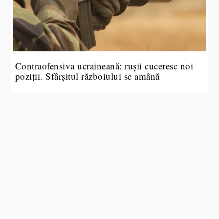
Contraofensiva ucraineană: rușii cuceresc noi
poziții. Sfârșitul războiului se amână