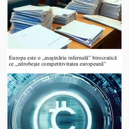
Europa este o „mașinărie infernală” birocratică
ce „zdrobește competitivitatea europeană”