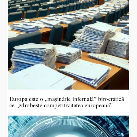
Europa este o „mașinărie infernală” birocratică
ce „zdrobește competitivitatea europeană”