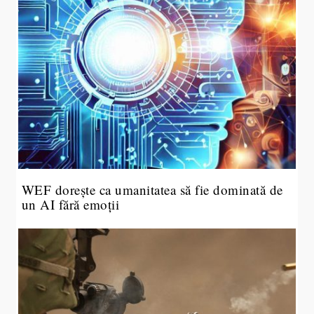
WEF dorește ca umanitatea să fie dominată de
un AI fără emoții