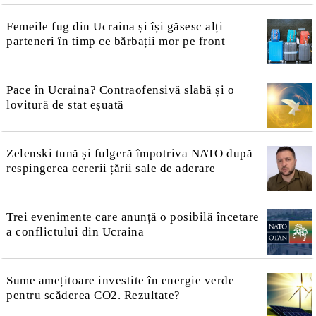
Femeile fug din Ucraina și își găsesc alți
parteneri în timp ce bărbații mor pe front
Pace în Ucraina? Contraofensivă slabă și o
lovitură de stat eșuată
Zelenski tună și fulgeră împotriva NATO după
respingerea cererii țării sale de aderare
Trei evenimente care anunță o posibilă încetare
a conflictului din Ucraina
Sume amețitoare investite în energie verde
pentru scăderea CO2. Rezultate?