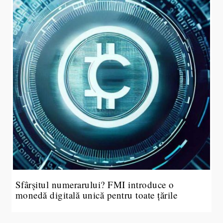
Sfârșitul numerarului? FMI introduce o
monedă digitală unică pentru toate țările