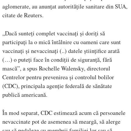
aglomerate, au anunțat autoritățile sanitare din SUA,
citate de Reuters.
„Dacă sunteți complet vaccinați și doriți să
participați la o mică întâlnire cu oameni care sunt
vaccinați și nevaccinați (..) datele științifice arată
(…) o puteți face în condiții de siguranță, fără
mască”, a spus Rochelle Walensky, directorul
Centrelor pentru prevenirea și controlul bolilor
(CDC), principala agenție federală de sănătate
publică americană.
În mod separat, CDC estimează acum că persoanele
nevaccinate pot de asemenea să meargă, să alerge
sau să pedaleze cu membrii familiei lor sau să