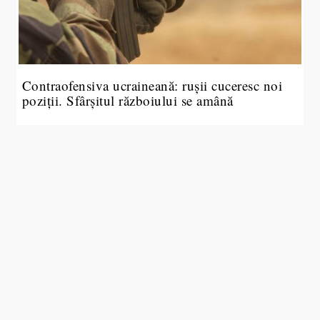
Contraofensiva ucraineană: rușii cuceresc noi
poziții. Sfârșitul războiului se amână