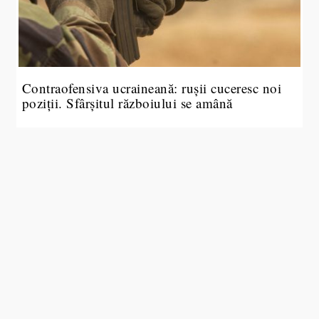
Contraofensiva ucraineană: rușii cuceresc noi
poziții. Sfârșitul războiului se amână