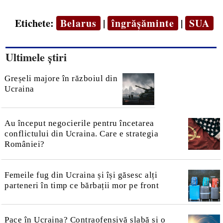
Etichete:
Belarus
|
îngrășăminte
|
SUA
Ultimele știri
Greșeli majore în războiul din
Ucraina
Au început negocierile pentru încetarea
conflictului din Ucraina. Care e strategia
României?
Femeile fug din Ucraina și își găsesc alți
parteneri în timp ce bărbații mor pe front
Pace în Ucraina? Contraofensivă slabă și o