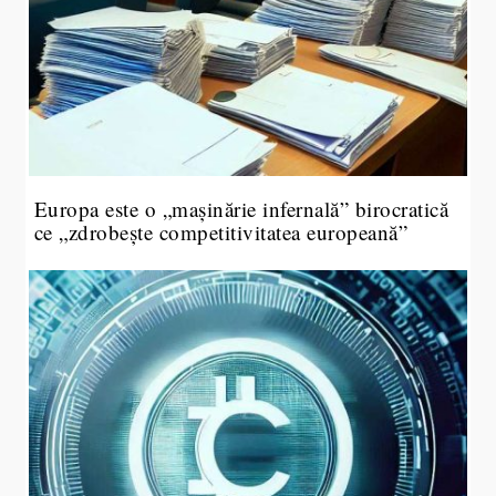
Europa este o „mașinărie infernală” birocratică
ce „zdrobește competitivitatea europeană”