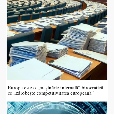
Europa este o „mașinărie infernală” birocratică
ce „zdrobește competitivitatea europeană”