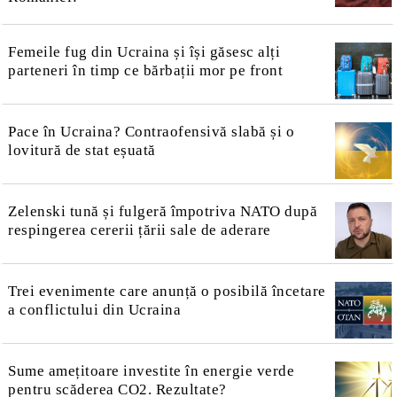
Femeile fug din Ucraina și își găsesc alți
parteneri în timp ce bărbații mor pe front
Pace în Ucraina? Contraofensivă slabă și o
lovitură de stat eșuată
Zelenski tună și fulgeră împotriva NATO după
respingerea cererii țării sale de aderare
Trei evenimente care anunță o posibilă încetare
a conflictului din Ucraina
Sume amețitoare investite în energie verde
pentru scăderea CO2. Rezultate?