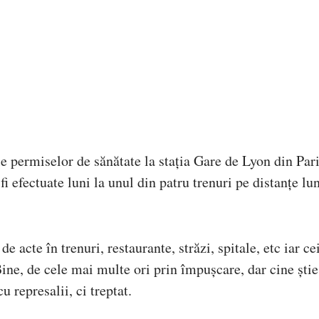
le permiselor de sănătate la stația Gare de Lyon din Pari
r fi efectuate luni la unul din patru trenuri pe distanțe lun
 acte în trenuri, restaurante, străzi, spitale, etc iar ce
Bine, de cele mai multe ori prin împușcare, dar cine știe
u represalii, ci treptat.