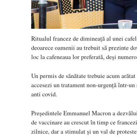
Ritualul francez de dimineață al unei cafel
deoarece oamenii au trebuit să prezinte do
loc la cafeneaua lor preferată, deși numero
Un permis de sănătate trebuie acum arătat s
accesezi un tratament non-urgență într-un s
anti covid.
Președintele Emmanuel Macron a dezvăluit 
de vaccinare au crescut în timp ce francezi
zilnice, dar a stimulat și un val de protest