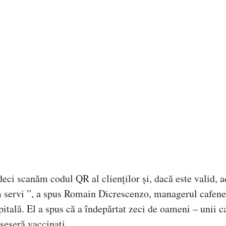
eci scanăm codul QR al clienților și, dacă este valid, a
tem servi ”, a spus Romain Dicrescenzo, managerul cafene
itală. El a spus că a îndepărtat zeci de oameni – unii c
seseră vaccinați.