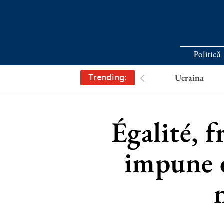
Politică
Trending:
Ucraina
Égalité, 
impune d