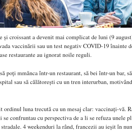
e și croissant a devenit mai complicat de luni (9 august
vada vaccinării sau un test negativ COVID-19 înainte d
ase restaurante au ignorat noile reguli.
ă poți mmănca într-un restaurant, să bei într-un bar, să
pital sau să călătorești cu un tren interurban, motivând
ordinul luna trecută cu un mesaj clar: vaccinați-vă. R
i se confruntau cu perspectiva de a li se refuza unele pl
e stradale. 4 weekenduri la rând, francezii au ieșit în n