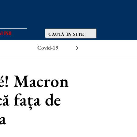
d Pill
Covid-19
Efecte adverse
né! Macron
ă fața de
a