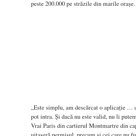
peste 200.000 pe străzile din marile orașe.
„Este simplu, am descărcat o aplicație … d
pot intra. Și dacă nu este valid, nu îi pu
Vrai Paris din cartierul Montmartre din cap
uitaseră permisul, precum și cei care nu fu