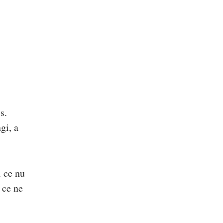
s.
gi, a
i ce nu
 ce ne