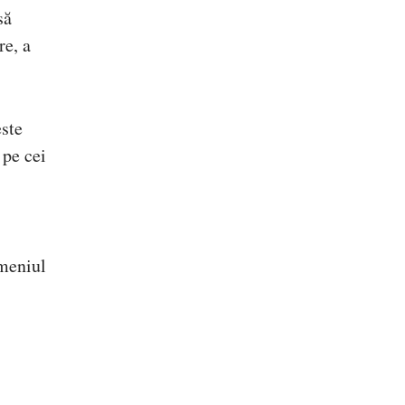
să
re, a
este
 pe cei
omeniul