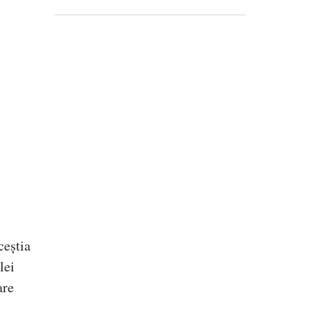
ceștia
lei
are