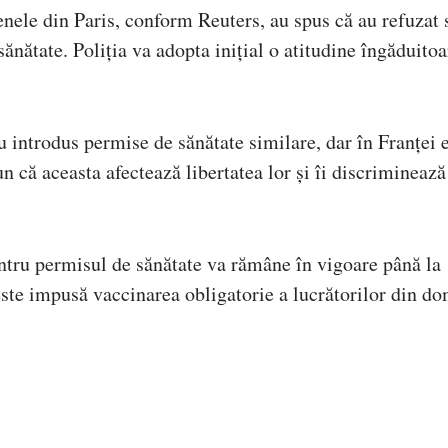
enele din Paris, conform Reuters, au spus că au refuzat 
ănătate. Poliția va adopta inițial o atitudine îngăduitoa
au introdus permise de sănătate similare, dar în Franței 
n că aceasta afectează libertatea lor și îi discriminează
ntru permisul de sănătate va rămâne în vigoare până la
ste impusă vaccinarea obligatorie a lucrătorilor din d