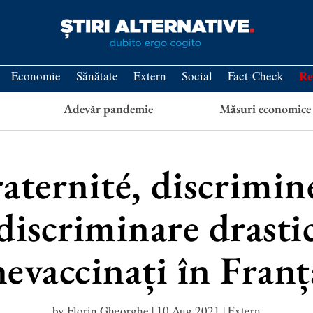
Re
Economie
Sănătate
Extern
Social
Fact-Check
Adevăr pandemie
Măsuri economice
fraternité, discrimi
iscriminare drastic
nevaccinați în Franț
by
Florin Gheorghe
|
10 Aug 2021
|
Extern