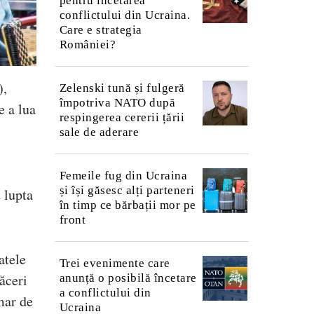
pentru încetarea
conflictului din Ucraina.
Care e strategia
României?
),
Zelenski tună și fulgeră
împotriva NATO după
e a lua
respingerea cererii țării
sale de aderare
Femeile fug din Ucraina
și își găsesc alți parteneri
 lupta
în timp ce bărbații mor pe
front
atele
Trei evenimente care
ăceri
anunță o posibilă încetare
a conflictului din
umar de
Ucraina