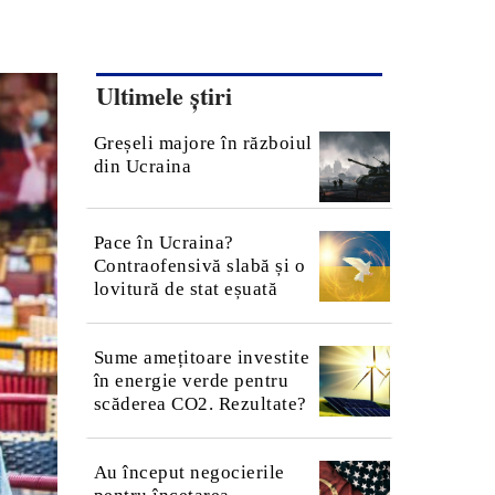
Ultimele știri
Greșeli majore în războiul
din Ucraina
Pace în Ucraina?
Contraofensivă slabă și o
lovitură de stat eșuată
Sume amețitoare investite
în energie verde pentru
scăderea CO2. Rezultate?
Au început negocierile