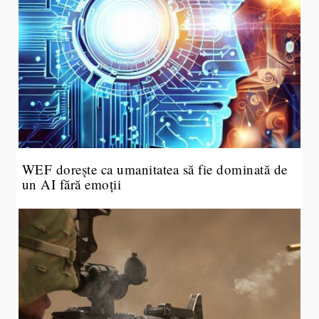
WEF dorește ca umanitatea să fie dominată de
un AI fără emoții