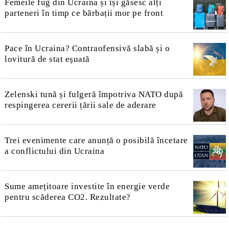
Femeile fug din Ucraina și își găsesc alți
parteneri în timp ce bărbații mor pe front
Pace în Ucraina? Contraofensivă slabă și o
lovitură de stat eșuată
Zelenski tună și fulgeră împotriva NATO după
respingerea cererii țării sale de aderare
Trei evenimente care anunță o posibilă încetare
a conflictului din Ucraina
Sume amețitoare investite în energie verde
pentru scăderea CO2. Rezultate?