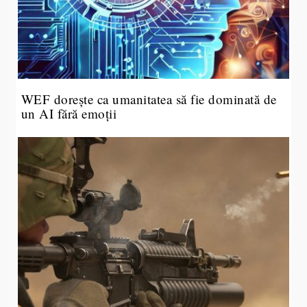
WEF dorește ca umanitatea să fie dominată de
un AI fără emoții