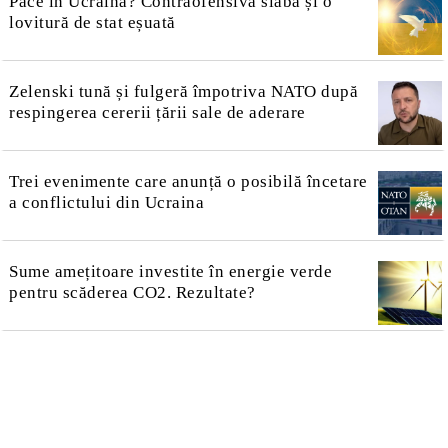
Pace în Ucraina? Contraofensivă slabă și o
lovitură de stat eșuată
Zelenski tună și fulgeră împotriva NATO după
respingerea cererii țării sale de aderare
Trei evenimente care anunță o posibilă încetare
a conflictului din Ucraina
Sume amețitoare investite în energie verde
pentru scăderea CO2. Rezultate?