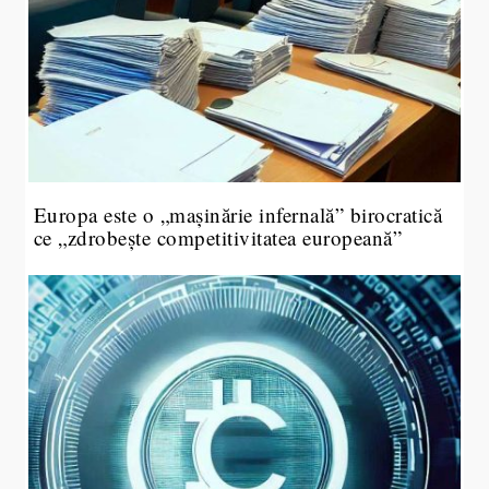
Europa este o „mașinărie infernală” birocratică
ce „zdrobește competitivitatea europeană”