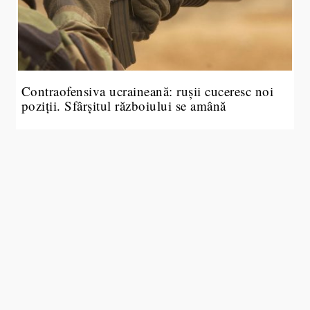
Contraofensiva ucraineană: rușii cuceresc noi
poziții. Sfârșitul războiului se amână