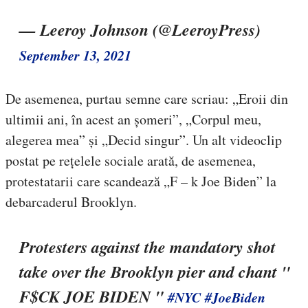
— Leeroy Johnson (@LeeroyPress)
September 13, 2021
De asemenea, purtau semne care scriau: „Eroii din
ultimii ani, în acest an șomeri”, „Corpul meu,
alegerea mea” și „Decid singur”. Un alt videoclip
postat pe rețelele sociale arată, de asemenea,
protestatarii care scandează „F – k Joe Biden” la
debarcaderul Brooklyn.
Protesters against the mandatory shot
take over the Brooklyn pier and chant "
F$CK JOE BIDEN "
#NYC
#JoeBiden