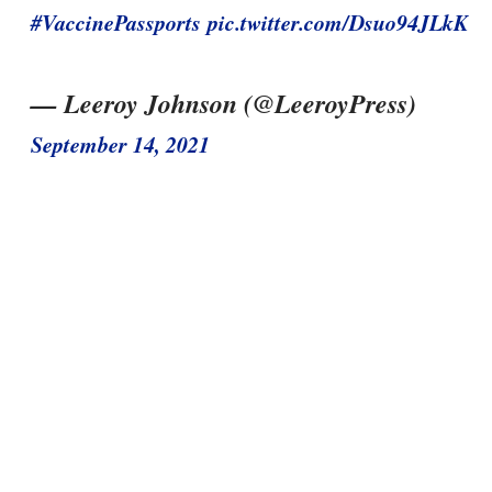
#VaccinePassports
pic.twitter.com/Dsuo94JLkK
— Leeroy Johnson (@LeeroyPress)
September 14, 2021