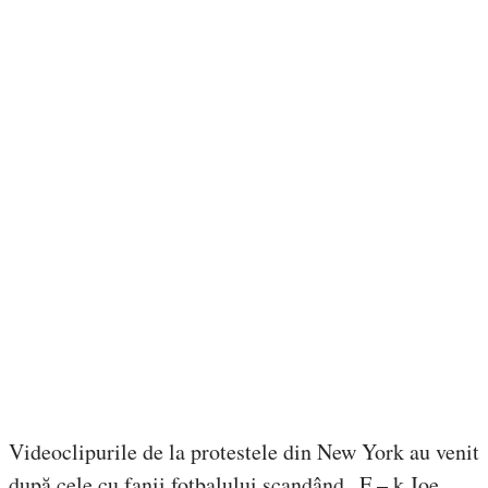
Videoclipurile de la protestele din New York au venit
după cele cu fanii fotbalului scandând „F – k Joe