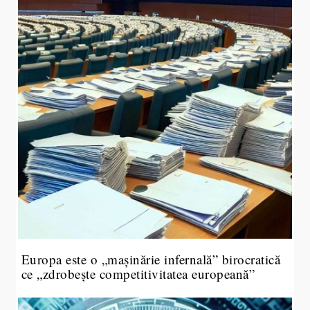
Europa este o „mașinărie infernală” birocratică
ce „zdrobește competitivitatea europeană”