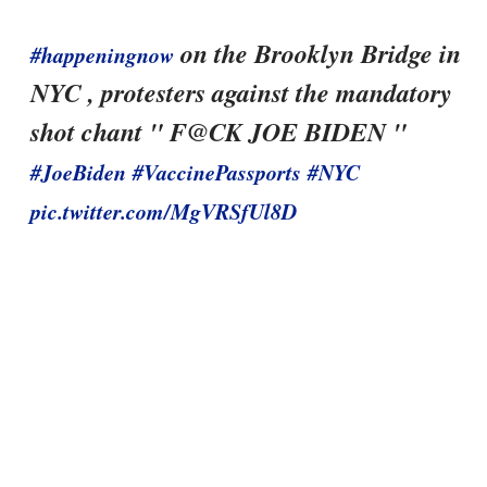
on the Brooklyn Bridge in
#happeningnow
NYC , protesters against the mandatory
shot chant " F@CK JOE BIDEN "
#JoeBiden
#VaccinePassports
#NYC
pic.twitter.com/MgVRSfUl8D