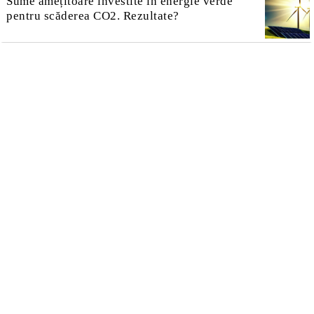
Sume amețitoare investite în energie verde
pentru scăderea CO2. Rezultate?