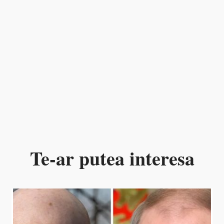
Te-ar putea interesa