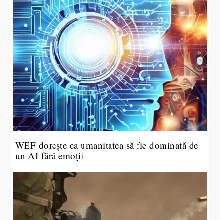
WEF dorește ca umanitatea să fie dominată de
un AI fără emoții