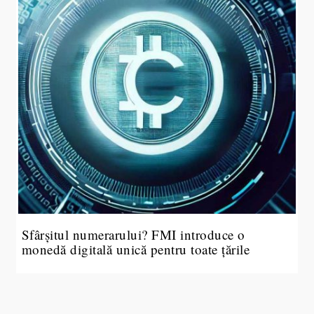
Sfârșitul numerarului? FMI introduce o
monedă digitală unică pentru toate țările