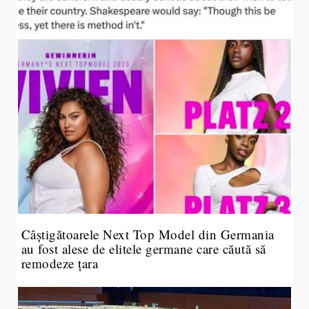
Câștigătoarele Next Top Model din Germania
au fost alese de elitele germane care căută să
remodeze țara