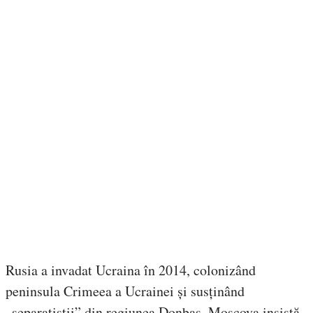
Rusia a invadat Ucraina în 2014, colonizând
peninsula Crimeea a Ucrainei și susținând
„separațiștii” din regiunea Donbas. Moscova insistă