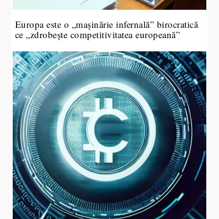
Europa este o „mașinărie infernală” birocratică
ce „zdrobește competitivitatea europeană”