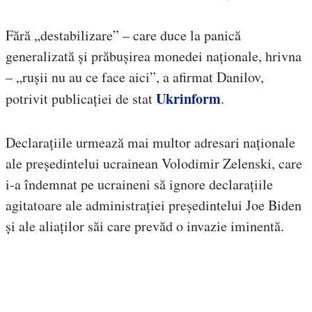
Fără „destabilizare” – care duce la panică
generalizată și prăbușirea monedei naționale, hrivna
– „rușii nu au ce face aici”, a afirmat Danilov,
Ukrinform
potrivit publicației de stat
.
Declarațiile urmează mai multor adresari naționale
ale președintelui ucrainean Volodimir Zelenski, care
i-a îndemnat pe ucraineni să ignore declarațiile
agitatoare ale administrației președintelui Joe Biden
și ale aliaților săi care prevăd o invazie iminentă.