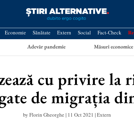
Re
Economie
Sănătate
Extern
Social
Fact-Check
Adevăr pandemie
Măsuri economice
ează cu privire la r
egate de migrația d
by
Florin Gheorghe
|
11 Oct 2021
|
Extern