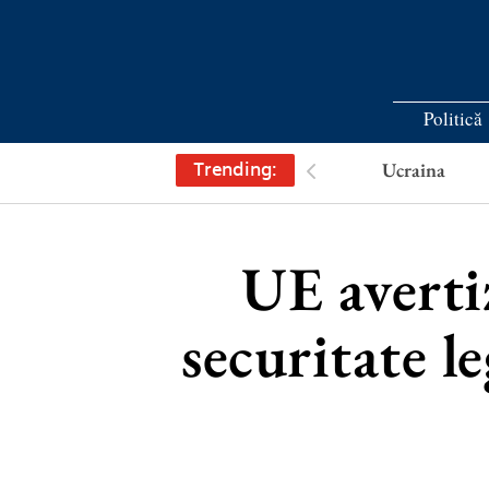
Politică
Trending:
Ucraina
UE avertiz
securitate l