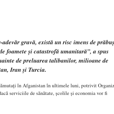
r-adevăr gravă, există un risc imens de prăbuș
de foamete și catastrofă umanitară”, a spus
ainte de preluarea talibanilor, milioane de
an, Iran și Turcia.
ămutați în Afganistan în ultimele luni, potrivit Organiz
acă serviciile de sănătate, școlile și economia vor fi