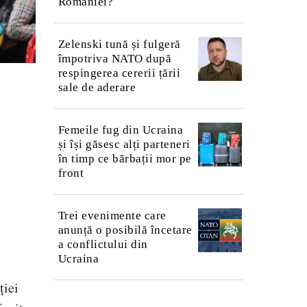
României?
Zelenski tună și fulgeră
împotriva NATO după
respingerea cererii țării
sale de aderare
Femeile fug din Ucraina
și își găsesc alți parteneri
în timp ce bărbații mor pe
front
Trei evenimente care
anunță o posibilă încetare
a conflictului din
Ucraina
ției