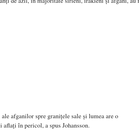
ți de azil, în majoritate sirieni, irakieni și afgani, au 
le afganilor spre granițele sale și lumea are o
 aflați în pericol, a spus Johansson.