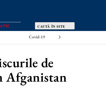
d Pill
Covid-19
Efecte adverse
iscurile de
in Afganistan