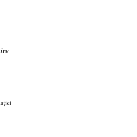
ire
ației