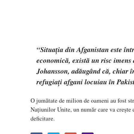
“Situația din Afganistan este înt
economică, există un risc imens 
Johansson, adăugând că, chiar în
refugiați afgani locuiau în Pakist
O jumătate de milion de oameni au fost str
Națiunilor Unite, un număr care va crește d
deficitare.