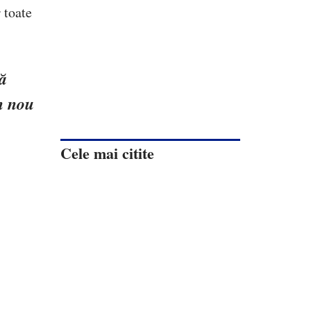
 toate
că
n nou
Cele mai citite