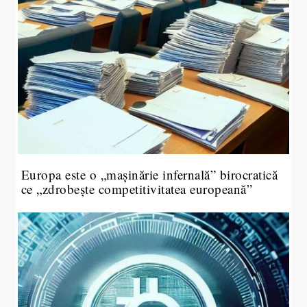
Europa este o „mașinărie infernală” birocratică
ce „zdrobește competitivitatea europeană”