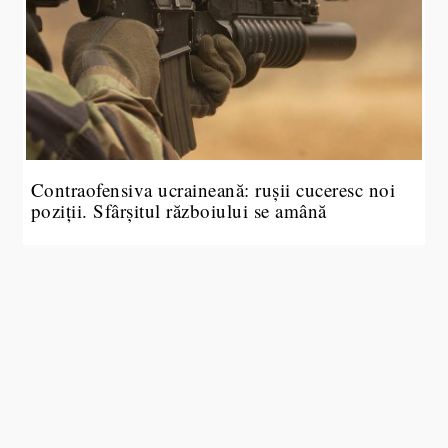
Contraofensiva ucraineană: rușii cuceresc noi
poziții. Sfârșitul războiului se amână