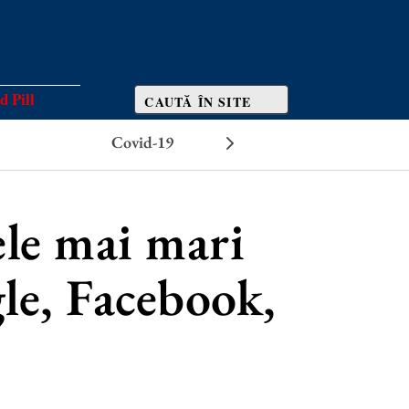
d Pill
Covid-19
Efecte adverse
ele mai mari
le, Facebook,