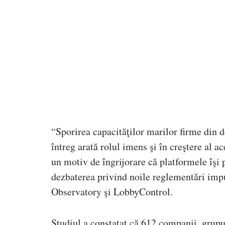
“Sporirea capacităţilor marilor firme din d
întreg arată rolul imens şi în creştere al ac
un motiv de îngrijorare că platformele îşi p
dezbaterea privind noile reglementări imp
Observatory şi LobbyControl.
Studiul a constatat că 612 companii, grupur