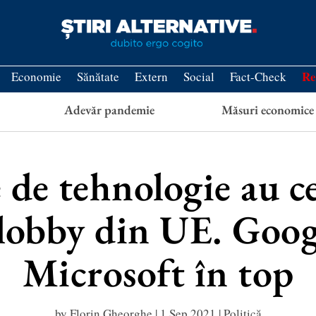
Re
Economie
Sănătate
Extern
Social
Fact-Check
Adevăr pandemie
Măsuri economice
de tehnologie au c
e lobby din UE. Goog
Microsoft în top
by
Florin Gheorghe
|
1 Sep 2021
|
Politică