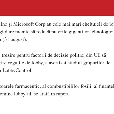
Inc și Microsoft Corp au cele mai mari cheltuieli de l
gi dure menite să reducă puterile giganților tehnologici
i (31 august).
e trezire pentru factorii de decizie politici din UE să
 și regulile de lobby, a avertizat studiul grupurilor de
i LobbyControl.
oarele farmaceutic, al combustibililor fosili, al finanțel
omine lobby-ul, se arată în raport.