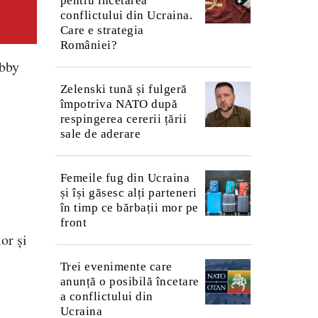
pentru încetarea
conflictului din Ucraina.
Care e strategia
României?
obby
Zelenski tună și fulgeră
împotriva NATO după
respingerea cererii țării
sale de aderare
Femeile fug din Ucraina
și își găsesc alți parteneri
în timp ce bărbații mor pe
front
or și
Trei evenimente care
anunță o posibilă încetare
a conflictului din
Ucraina