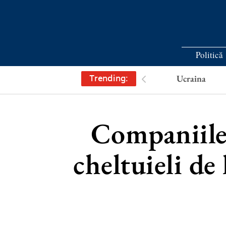
Politică
Trending:
Ucraina
Companiile 
cheltuieli d