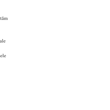
utăm
ale
ele