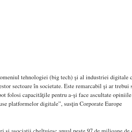
omeniul tehnologiei (big tech) şi al industriei digitale 
estor sectoare în societate. Este remarcabil şi ar trebui s
ot folosi capacităţile pentru a-şi face ascultate opiniile
use platformelor digitale”, susţin Corporate Europe
i și asociații cheltuiesc anual peste 97 de milioane de