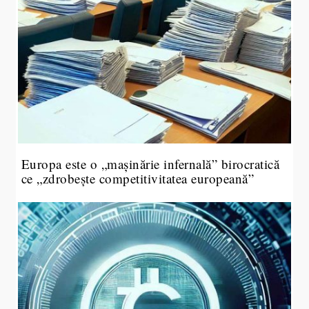
Europa este o „mașinărie infernală” birocratică
ce „zdrobește competitivitatea europeană”