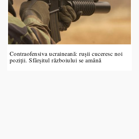
Contraofensiva ucraineană: rușii cuceresc noi
poziții. Sfârșitul războiului se amână