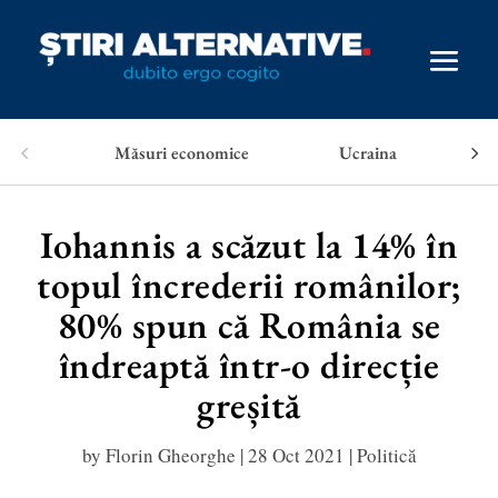
Măsuri economice
Ucraina
Iohannis a scăzut la 14% în
topul încrederii românilor;
80% spun că România se
îndreaptă într-o direcție
greșită
by
Florin Gheorghe
|
28 Oct 2021
|
Politică