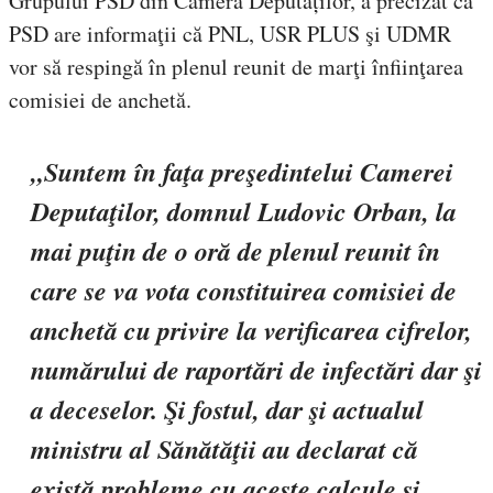
Grupului PSD din Camera Deputaților, a precizat că
PSD are informaţii că PNL, USR PLUS şi UDMR
vor să respingă în plenul reunit de marţi înfiinţarea
comisiei de anchetă.
„Suntem în faţa preşedintelui Camerei
Deputaţilor, domnul Ludovic Orban, la
mai puţin de o oră de plenul reunit în
care se va vota constituirea comisiei de
anchetă cu privire la verificarea cifrelor,
numărului de raportări de infectări dar şi
a deceselor. Şi fostul, dar şi actualul
ministru al Sănătăţii au declarat că
există probleme cu aceste calcule şi