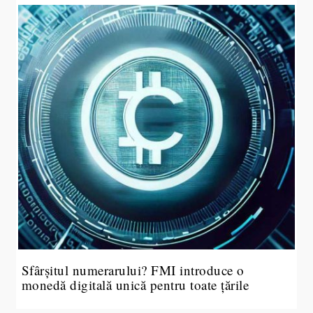
Sfârșitul numerarului? FMI introduce o
monedă digitală unică pentru toate țările