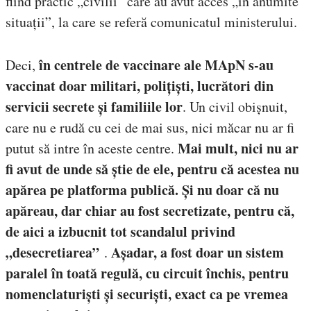
fiind practic „civilii” care au avut acces „în anumite
situații”, la care se referă comunicatul ministerului.
în centrele de vaccinare ale MApN s-au
Deci,
vaccinat doar militari, polițiști, lucrători din
servicii secrete și familiile lor
. Un civil obișnuit,
care nu e rudă cu cei de mai sus, nici măcar nu ar fi
Mai mult, nici nu ar
putut să intre în aceste centre.
fi avut de unde să știe de ele, pentru că acestea nu
apărea pe platforma publică. Și nu doar că nu
apăreau, dar chiar au fost secretizate, pentru că,
de aici a izbucnit tot scandalul privind
„desecretiarea”
Așadar, a fost doar un sistem
.
paralel în toată regulă, cu circuit închis, pentru
nomenclaturiști și securiști, exact ca pe vremea