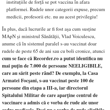
instituțiile de forță se pot vaccina în afara
platformei. Rudele unor categorii expuse, precum
medicii, profesorii etc. nu au acest privilegiu!
În plus, dacă lucrurile ar fi fost așa cum susține
MApN și ministrul Sănătății, Vlad Voiculescu,
anume că în sistemul paralel s-au vaccinat doar
rudele de peste 65 de ani sau cu boli cronice, atunci
cum se face că Recorder.ro a putut identifica nu
mai puțin de 7.000 de persoane NEELIGIBILE,
care au sărit peste rând?
De exemplu, la Casa
Armatei Focșani, s-au vaccinat peste 100 de
persoane din etapa a III-a, iar directorul
Spitalului Militar de care aparține centrul de
vaccinare a admis că e vorba de rude ale unor
cadre medicale
Deci nu e vorba de rude eligibile
.