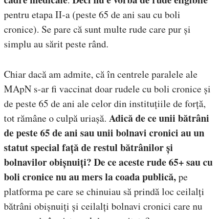
pentru etapa II-a (peste 65 de ani sau cu boli
cronice). Se pare că sunt multe rude care pur și
simplu au sărit peste rând.
Chiar dacă am admite, că în centrele paralele ale
MApN s-ar fi vaccinat doar rudele cu boli cronice și
de peste 65 de ani ale celor din instituțiile de forță,
Adică de ce unii bătrâni
tot rămâne o culpă uriașă.
de peste 65 de ani sau unii bolnavi cronici au un
statut special față de restul bătrânilor și
bolnavilor obișnuiți?
De ce aceste rude 65+ sau cu
boli cronice nu au mers la coada publică,
pe
platforma pe care se chinuiau să prindă loc ceilalți
bătrâni obișnuiți și ceilalți bolnavi cronici care nu