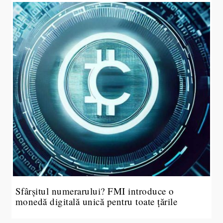
Sfârșitul numerarului? FMI introduce o
monedă digitală unică pentru toate țările