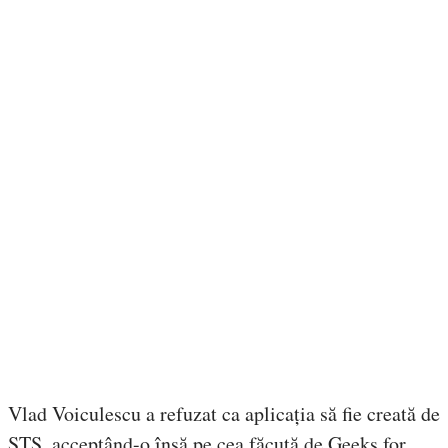
Vlad Voiculescu a refuzat ca aplicația să fie creată de
STS, acceptând-o însă pe cea făcută de Geeks for