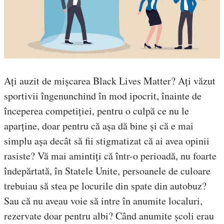
Ați auzit de mișcarea Black Lives Matter? Ați văzut
sportivii îngenunchind în mod ipocrit, înainte de
începerea competiției, pentru o culpă ce nu le
aparține, doar pentru că așa dă bine și că e mai
simplu așa decât să fii stigmatizat că ai avea opinii
rasiste? Vă mai amintiți că într-o perioadă, nu foarte
îndepărtată, în Statele Unite, persoanele de culoare
trebuiau să stea pe locurile din spate din autobuz?
Sau că nu aveau voie să intre în anumite localuri,
rezervate doar pentru albi? Când anumite școli erau