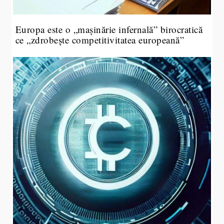
Europa este o „mașinărie infernală” birocratică
ce „zdrobește competitivitatea europeană”