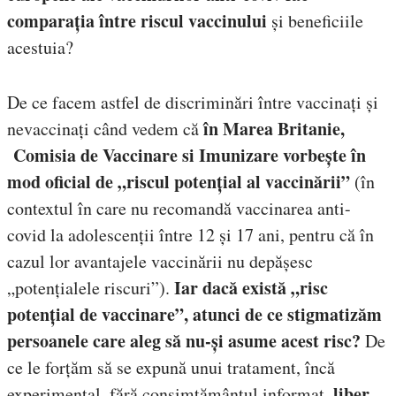
comparația între riscul vaccinului
și beneficiile
acestuia?
De ce facem astfel de discriminări între vaccinați și
în Marea Britanie,
nevaccinați când vedem că
Comisia de Vaccinare si Imunizare vorbește în
mod oficial de „riscul potențial al vaccinării”
(în
contextul în care nu recomandă vaccinarea anti-
covid la adolescenții între 12 și 17 ani, pentru că în
cazul lor avantajele vaccinării nu depășesc
Iar dacă există „risc
„potențialele riscuri”).
potențial de vaccinare”, atunci de ce stigmatizăm
persoanele care aleg să nu-și asume acest risc?
De
ce le forțăm să se expună unui tratament, încă
liber
experimental, fără consimțământul informat,