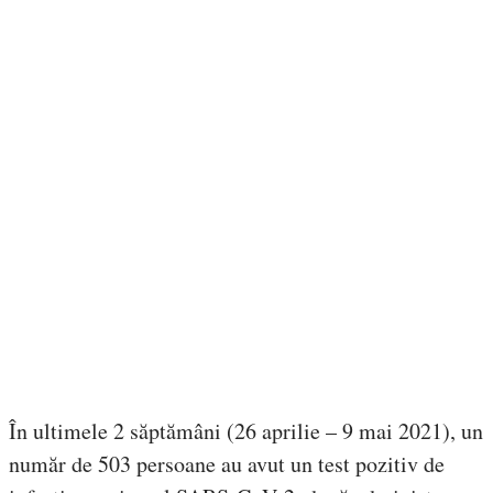
În ultimele 2 săptămâni (26 aprilie – 9 mai 2021), un
număr de 503 persoane au avut un test pozitiv de