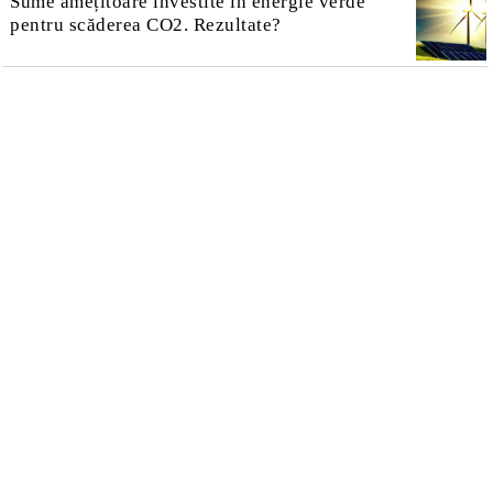
Sume amețitoare investite în energie verde
pentru scăderea CO2. Rezultate?