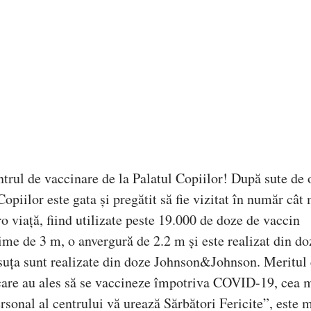
entrul de vaccinare de la Palatul Copiilor! După sute de 
piilor este gata și pregătit să fie vizitat în număr cât
ro viață, fiind utilizate peste 19.000 de doze de vaccin
me de 3 m, o anvergură de 2.2 m și este realizat din do
ăsuța sunt realizate din doze Johnson&Johnson. Meritul 
r care au ales să se vaccineze împotriva COVID-19, cea m
rsonal al centrului vă urează Sărbători Fericite”, este 