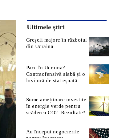
Ultimele știri
Greșeli majore în războiul
din Ucraina
Pace în Ucraina?
Contraofensivă slabă și o
lovitură de stat eșuată
Sume amețitoare investite
în energie verde pentru
scăderea CO2. Rezultate?
Au început negocierile