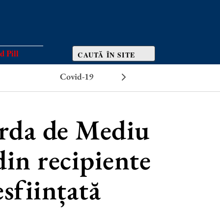
d Pill
Covid-19
Efecte adverse
arda de Mediu
din recipiente
esființată