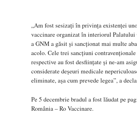
„Am fost sesizați în privința existenței un
vaccinare organizat în interiorul Palatului 
a GNM a găsit și sancționat mai multe abat
acolo. Cele trei sancțiuni contravenționale
respective au fost desființate și ne-am asig
considerate deșeuri medicale nepericuloase,
eliminate, așa cum prevede legea”, a decl
Pe 5 decembrie bradul a fost lăudat pe pa
România – Ro Vaccinare.