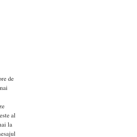
ore de
 mai
ze
este al
ai la
mesajul