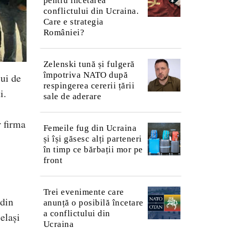
pentru încetarea
conflictului din Ucraina.
Care e strategia
României?
Zelenski tună și fulgeră
împotriva NATO după
ui de
respingerea cererii țării
i.
sale de aderare
r firma
Femeile fug din Ucraina
și își găsesc alți parteneri
în timp ce bărbații mor pe
front
Trei evenimente care
 din
anunță o posibilă încetare
a conflictului din
elași
Ucraina