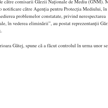
, de către comisarii Gărzii Naționale de Mediu (GNM). 
o notificare către Agenția pentru Protecția Mediului, în
emedierea problemelor constatate, privind nerespectarea
le, în vederea eliminării”, au postat reprezentanții Găr
k.
oara Gătej, spune că a făcut controlul în urma unor ses