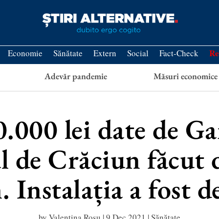
Re
Economie
Sănătate
Extern
Social
Fact-Check
Adevăr pandemie
Măsuri economice
.000 lei date de G
 de Crăciun făcut 
. Instalația a fost d
by
Valentina Roșu
|
9 Dec 2021
|
Sănătate