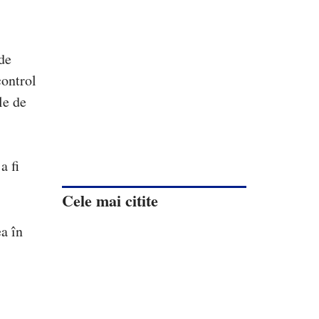
 de
control
le de
a fi
Cele mai citite
a în