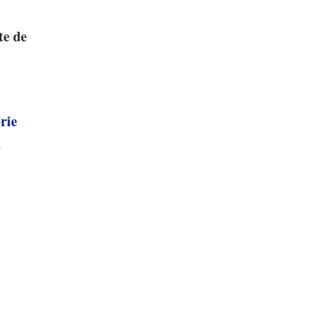
te de
rie
a