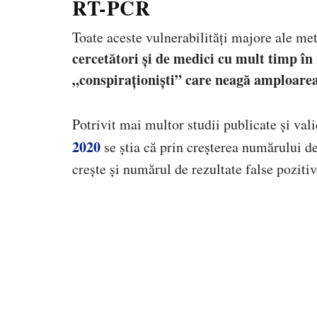
RT-PCR
Toate aceste vulnerabilități majore ale me
cercetători și de medici cu mult timp în 
„conspiraționiști” care neagă amploarea
Potrivit mai multor studii publicate și va
2020
se știa că prin creșterea numărului de
crește și numărul de rezultate false pozitiv