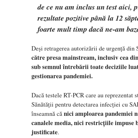
de ce nu am inclus un test aici, 
rezultate pozitive până la 12 să
foarte mult timp dacă ne-am baz
Deși retragerea autorizării de urgență di
către presa mainstream, inclusiv cea d
sub semnul întrebării toate deciziile lua
gestionarea pandemiei.
Dacă testele RT-PCR care au reprezentat s
Sănătății pentru detectarea infecției cu SA
nici amploarea pandemiei nu 
înseamnă că
canalele media, nici restricțiile impuse 
justificate
.