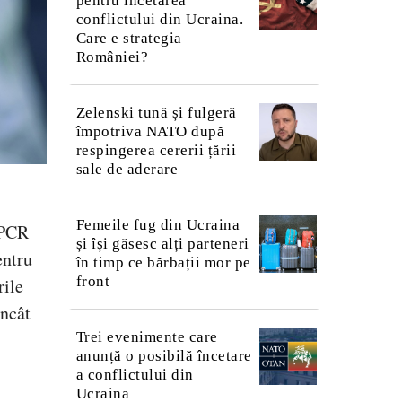
pentru încetarea
conflictului din Ucraina.
Care e strategia
României?
Zelenski tună și fulgeră
împotriva NATO după
respingerea cererii țării
sale de aderare
Femeile fug din Ucraina
-PCR
și își găsesc alți parteneri
entru
în timp ce bărbații mor pe
front
rile
încât
Trei evenimente care
anunță o posibilă încetare
a conflictului din
Ucraina