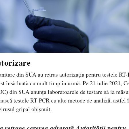
torizare
sanitare din SUA au retras autorizația pentru testele RT
t însă luată cu mult timp în urmă. Pe 21 iulie 2021, C
DC) din SUA anunța laboratoarele de testare să ia măsu
uiască testele RT-PCR cu alte metode de analiză, astfel 
rusul gripal obișnuit.
retrage cererea adresată Autorității pentru