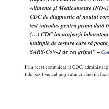
Alimente și Medicamente (FDA) p
CDC de diagnostic al noului cor
test introdus pentru prima dată 
(…) CDC încurajează laboratoare
multiple de testare care
să poată 
SARS-CoV-2 de cel gripal
” –
Com
Prin acest comunicat al CDC, administrați
fals pozitive, cel puțin atunci când nu fac