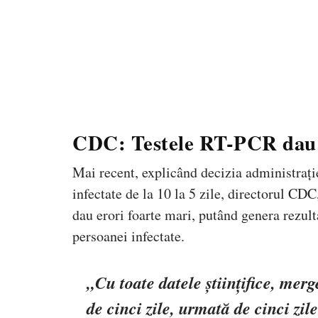
CDC: Testele RT-PCR dau m
Mai recent, explicând decizia administraț
infectate de la 10 la 5 zile, directorul CD
dau erori foarte mari, putând genera rezul
persoanei infectate.
„Cu toate datele științifice, me
de cinci zile, urmată de cinci zil