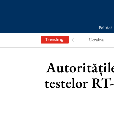
Politică
Trending:
Ucraina
Autoritățil
testelor RT