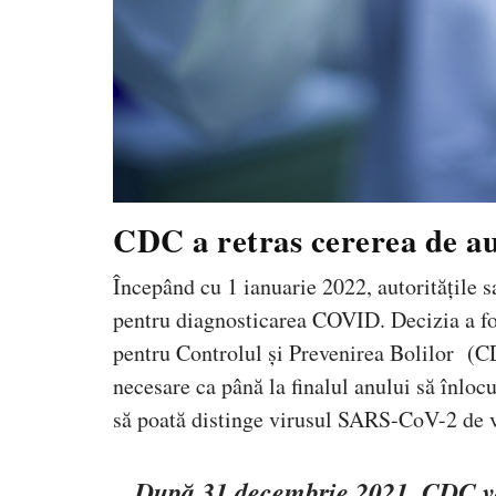
CDC a retras cererea de au
Începând cu 1 ianuarie 2022, autoritățile 
pentru diagnosticarea COVID. Decizia a fos
pentru Controlul și Prevenirea Bolilor (C
necesare ca până la finalul anului să înloc
să poată distinge virusul SARS-CoV-2 de vi
După 31 decembrie 2021, CDC va 