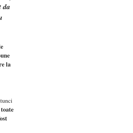
t da
u
de
pune
re la
atunci
 toate
ost