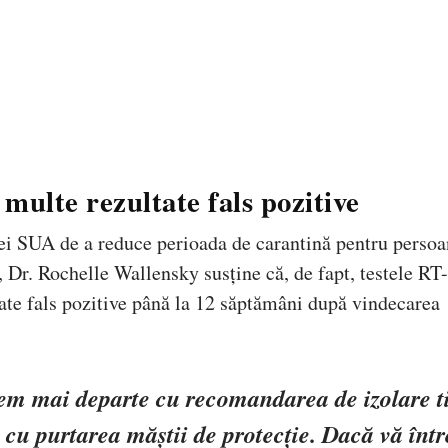
ulte rezultate fals pozitive
iei SUA de a reduce perioada de carantină pentru persoa
C, Dr. Rochelle Wallensky susține că, de fapt, testele R
tate fals pozitive până la 12 săptămâni după vindecarea
rgem mai departe cu recomandarea de izolare 
e cu purtarea măștii de protecție. Dacă vă într