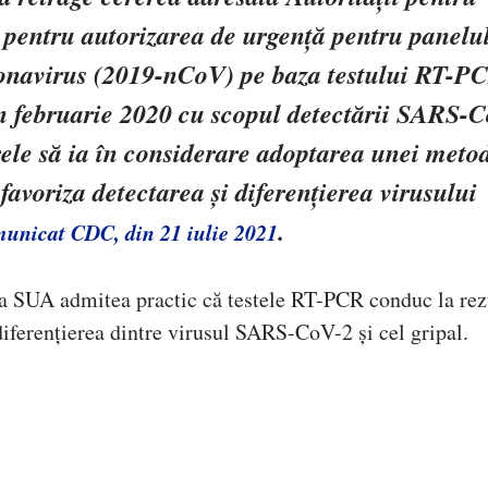
entru autorizarea de urgență pentru panelu
onavirus (2019-nCoV) pe baza testului RT-P
în februarie 2020 cu scopul detectării SARS-
le să ia în considerare adoptarea unei meto
favoriza detectarea și diferențierea virusului
.
unicat CDC, din 21 iulie 2021
a SUA admitea practic că testele RT-PCR conduc la rez
 diferențierea dintre virusul SARS-CoV-2 și cel gripal.