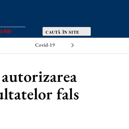
d Pill
Covid-19
Efecte adverse
 autorizarea
tatelor fals