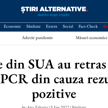
Re
Economie
Sănătate
Extern
Social
Fact-Check
Adevăr pandemie
Măsuri economice
e din SUA au retras
-PCR din cauza rezul
pozitive
by
Ana Zaharia
|
5 Jan 2022
|
Sănătate