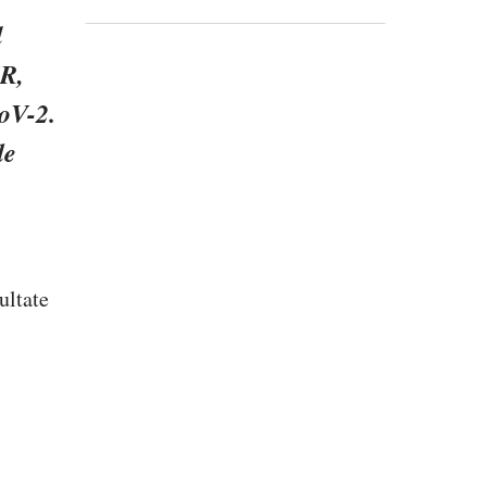
l
CR,
CoV-2.
de
ultate