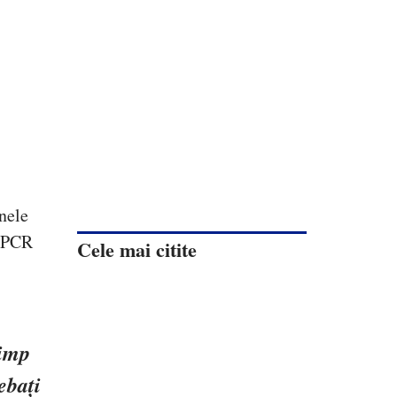
nele
T-PCR
Cele mai citite
timp
ebați