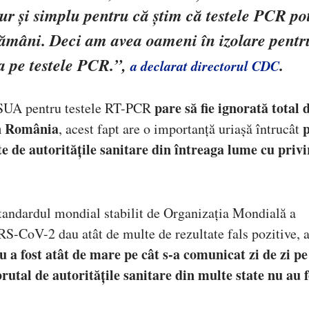
pur și simplu pentru că știm că testele PCR po
ptămâni. Deci am avea oameni în izolare pentr
a pe testele PCR.”,
.
a declarat directorul CDC
pare să fie ignorată total 
n SUA pentru testele RT-PCR
in România
, acest fapt are o importanță uriașă întrucât
te de autoritățile sanitare din întreaga lume cu privi
tandardul mondial stabilit de Organizația Mondială a
RS-CoV-2 dau atât de multe de rezultate fals pozitive, 
a fost atât de mare pe cât s-a comunicat zi de zi pe
brutal de autoritățile sanitare din multe state nu au f