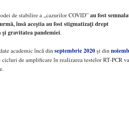
au fost semnala
todei de stabilire a „cazurilor COVID”
urmă, însă aceștia au fost stigmatizați drept
 și gravitatea pandemiei
.
septembrie 2020
noiemb
lidate academic încă din
și din
 cicluri de amplificare în realizarea testelor RT-PCR v
e.