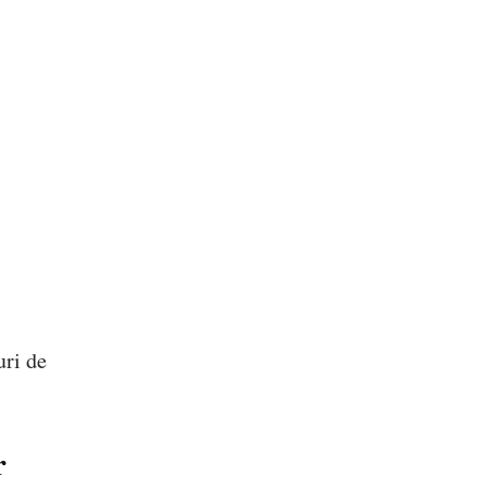
uri de
r