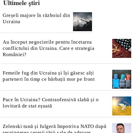
Ultimele știri
Greșeli majore în războiul din
Ucraina
Au început negocierile pentru încetarea
conflictului din Ucraina. Care e strategia
României?
Femeile fug din Ucraina și își găsesc alți
parteneri în timp ce bărbații mor pe front
Pace în Ucraina? Contraofensivă slabă și o
lovitură de stat eșuată
Zelenski tună și fulgeră împotriva NATO după
respingerea cererii țării sale de aderare