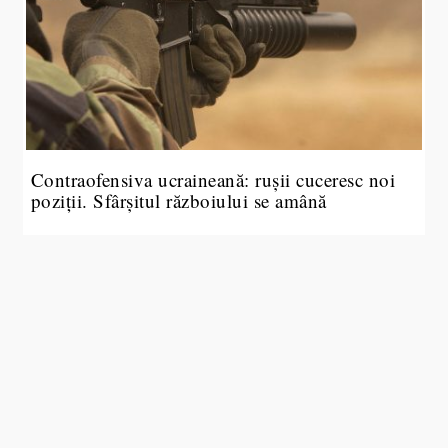
Contraofensiva ucraineană: rușii cuceresc noi
poziții. Sfârșitul războiului se amână