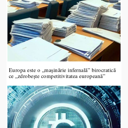
Europa este o „mașinărie infernală” birocratică
ce „zdrobește competitivitatea europeană”