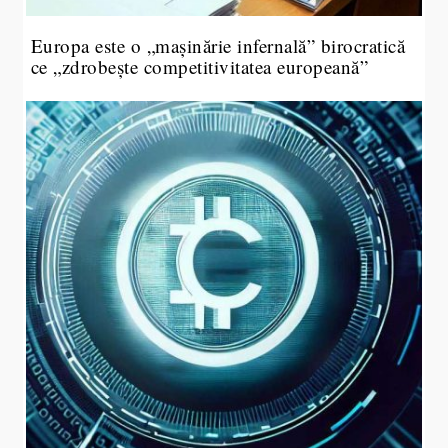
Europa este o „mașinărie infernală” birocratică
ce „zdrobește competitivitatea europeană”