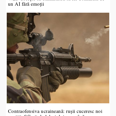
un AI fără emoții
Contraofensiva ucraineană: rușii cuceresc noi