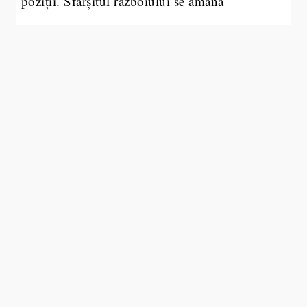
poziții. Sfârșitul războiului se amână