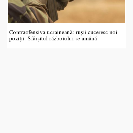
Contraofensiva ucraineană: rușii cuceresc noi
poziții. Sfârșitul războiului se amână