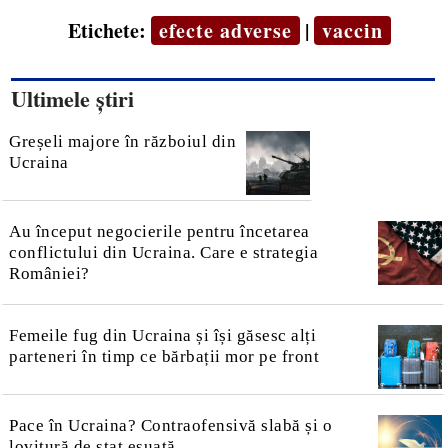
Etichete:
efecte adverse
|
vaccin
Ultimele știri
Greșeli majore în războiul din
Ucraina
Au început negocierile pentru încetarea
conflictului din Ucraina. Care e strategia
României?
Femeile fug din Ucraina și își găsesc alți
parteneri în timp ce bărbații mor pe front
Pace în Ucraina? Contraofensivă slabă și o
lovitură de stat eșuată