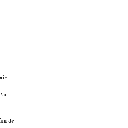
rie.
i/an
âni de