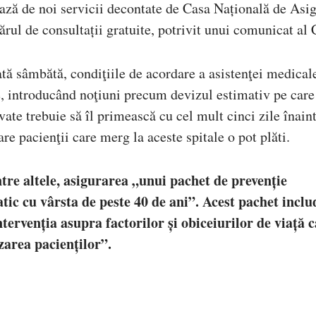
iază de noi servicii decontate de Casa Națională de Asig
ărul de consultații gratuite, potrivit unui comunicat a
tă sâmbătă, condiţiile de acordare a asistenţei medical
, introducând noţiuni precum devizul estimativ pe care
ivate trebuie să îl primească cu cel mult cinci zile înain
are pacienţii care merg la aceste spitale o pot plăti.
tre altele, asigurarea „unui pachet de prevenție
c cu vârsta de peste 40 de ani”. Acest pachet includ
ntervenția asupra factorilor și obiceiurilor de viață 
zarea pacienților”.