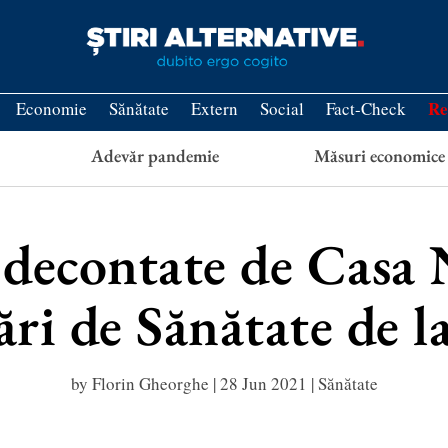
Re
Economie
Sănătate
Extern
Social
Fact-Check
Adevăr pandemie
Măsuri economice
i decontate de Casa 
ri de Sănătate de la
by
Florin Gheorghe
|
28 Jun 2021
|
Sănătate