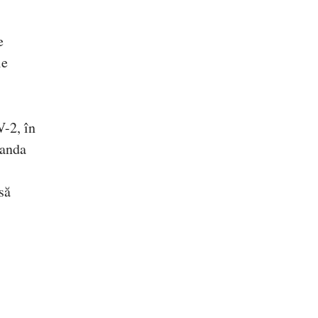
e
le
V-2, în
manda
să