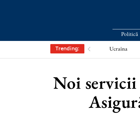
Politică
Trending:
Ucraina
Noi servici
Asigură