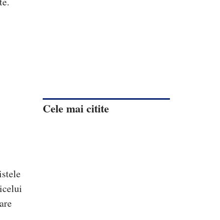
te.
Cele mai citite
istele
icelui
are