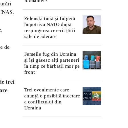
României?
urări
l CNAS.
Zelenski tună și fulgeră
împotriva NATO după
e,
respingerea cererii țării
sale de aderare
te de
Femeile fug din Ucraina
și își găsesc alți parteneri
în timp ce bărbații mor pe
front
e trei
care
Trei evenimente care
anunță o posibilă încetare
a conflictului din
Ucraina