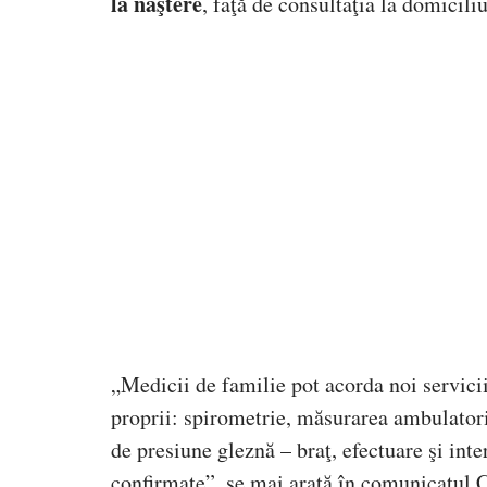
la naştere
, faţă de consultaţia la domicili
„Medicii de familie pot acorda noi servicii
proprii: spirometrie, măsurarea ambulatori
de presiune gleznă – braţ, efectuare şi in
confirmate”, se mai arată în comunicatul