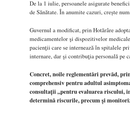
De la 1 iulie, persoanele asigurate benefic
de Sănătate. În anumite cazuri, crește num
Guvernul a modificat, prin Hotărâre adopta
medicamentelor şi dispozitivelor medicale
pacienţii care se internează în spitalele pr
internare, dar şi contribuţia personală pe c
Concret, noile reglementări prevăd, prin
comprehensiv pentru adultul asimptomati
consultații „pentru evaluarea riscului, i
determină riscurile, precum și monitori