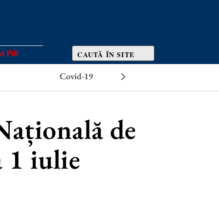
d Pill
Covid-19
Efecte adverse
Națională de
 1 iulie