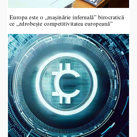
Europa este o „mașinărie infernală” birocratică
ce „zdrobește competitivitatea europeană”