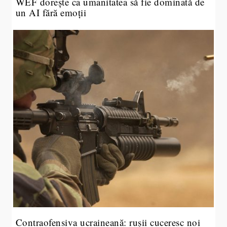
WEF dorește ca umanitatea să fie dominată de
un AI fără emoții
Contraofensiva ucraineană: rușii cuceresc noi