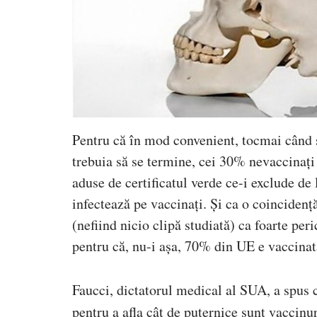
Pentru că în mod convenient, tocmai când
trebuia să se termine, cei 30% nevaccinați c
aduse de certificatul verde ce-i exclude de 
infectează pe vaccinați. Și ca o coincidență
(nefiind nicio clipă studiată) ca foarte p
pentru că, nu-i așa, 70% din UE e vaccinat
Faucci, dictatorul medical al SUA, a spus c
pentru a afla cât de puternice sunt vaccinu