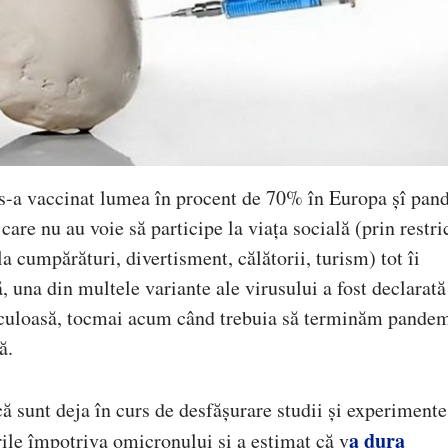
 s-a vaccinat lumea în procent de 70% în Europa șî pan
are nu au voie să participe la viața socială (prin restric
la cumpărături, divertisment, călătorii, turism) tot îi
, una din multele variante ale virusului a fost declarată
ericuloasă, tocmai acum când trebuia să terminăm pandem
ă.
ă sunt deja în curs de desfășurare studii și experimente
a dura
rile împotriva omicronului și a estimat că v