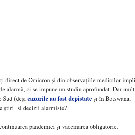
tați direct de Omicron și din observațiile medicilor impl
 de alarmă, ci se impune un studiu aprofundat. Dar mult
cazurile au fost depistate
e Sud (deși
și în Botswana,
știri si decizii alarmiste?
 continuarea pandemiei și vaccinarea obligatorie.