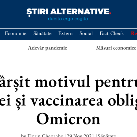
Re
Economie
Sănătate
Extern
Social
Fact-Check
Adevăr pandemie
Măsuri economice
sfârșit motivul pent
i și vaccinarea obli
Omicron
by
Florin Gheorghe
|
29 Nov 2021
|
Sănătate