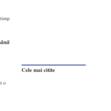
 timp
până
Cele mai citite
t o