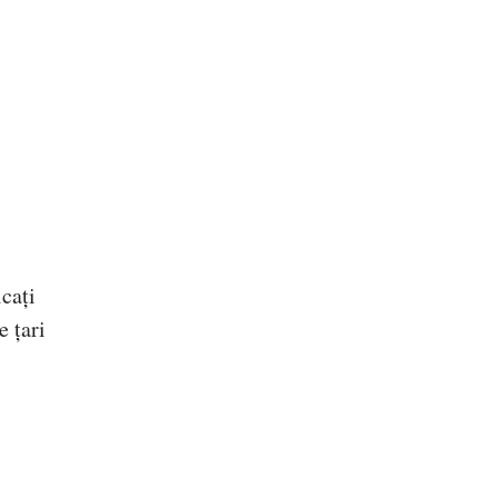
icați
e țari