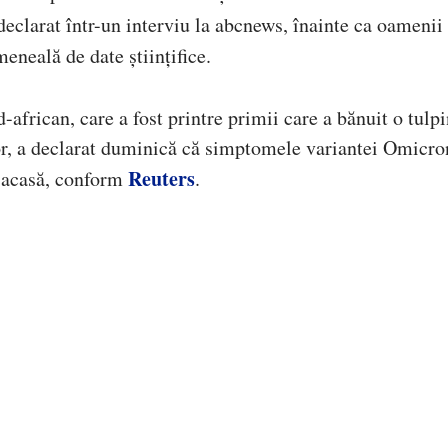
eclarat într-un interviu la abcnews, înainte ca oamenii
meneală de date științifice.
frican, care a fost printre primii care a bănuit o tulp
lor, a declarat duminică că simptomele variantei Omicro
Reuters
e acasă, conform
.