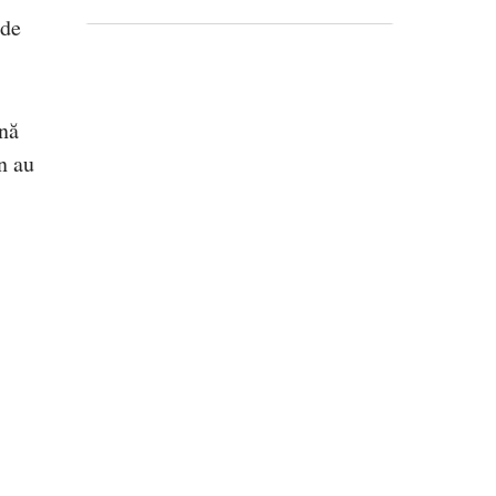
 de
ină
n au