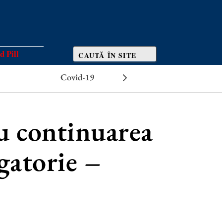
d Pill
Covid-19
Efecte adverse
ru continuarea
gatorie –