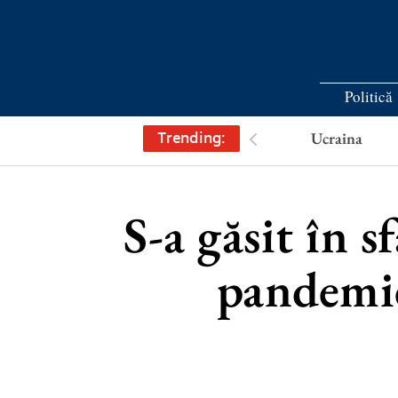
Politică
Trending:
Ucraina
S-a găsit în 
pandemie