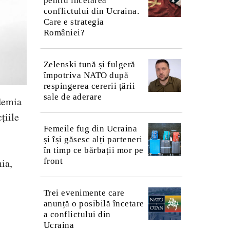
pentru încetarea
conflictului din Ucraina.
Care e strategia
României?
Zelenski tună și fulgeră
împotriva NATO după
respingerea cererii țării
sale de aderare
demia
țiile
Femeile fug din Ucraina
și își găsesc alți parteneri
în timp ce bărbații mor pe
front
ia,
Trei evenimente care
anunță o posibilă încetare
a conflictului din
Ucraina