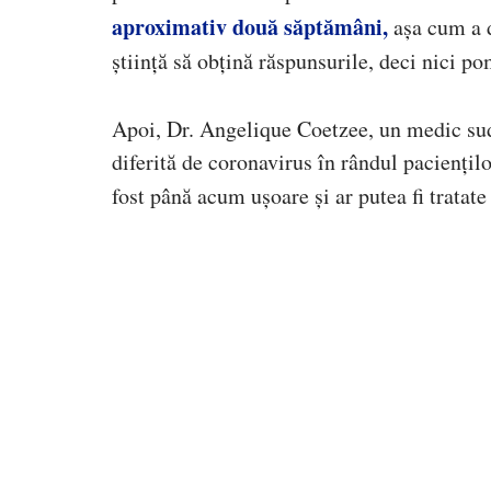
aproximativ două săptămâni,
așa cum a d
știință să obțină răspunsurile, deci nici po
Apoi, Dr. Angelique Coetzee, un medic sud-a
diferită de coronavirus în rândul pacienți
fost până acum ușoare și ar putea fi tratat