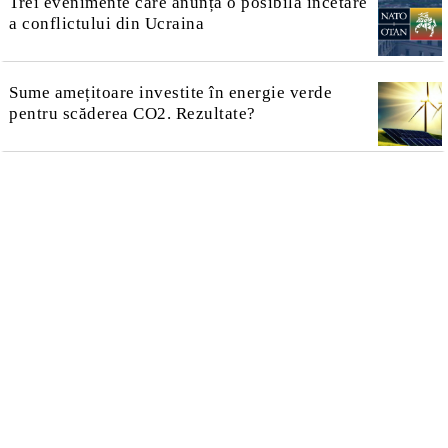
Trei evenimente care anunță o posibilă încetare
a conflictului din Ucraina
Sume amețitoare investite în energie verde
pentru scăderea CO2. Rezultate?