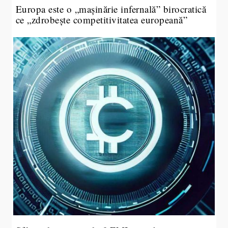
Europa este o „mașinărie infernală” birocratică
ce „zdrobește competitivitatea europeană”