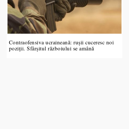
Contraofensiva ucraineană: rușii cuceresc noi
poziții. Sfârșitul războiului se amână