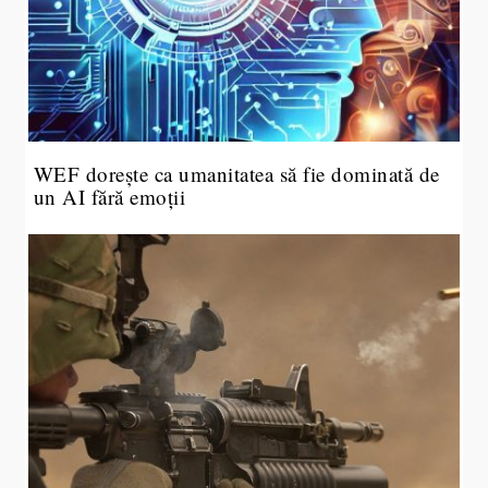
WEF dorește ca umanitatea să fie dominată de
un AI fără emoții