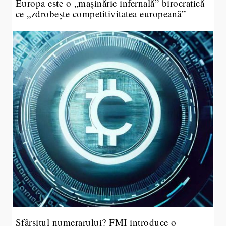
Europa este o „mașinărie infernală” birocratică
ce „zdrobește competitivitatea europeană”
Sfârșitul numerarului? FMI introduce o