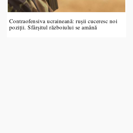
Contraofensiva ucraineană: rușii cuceresc noi
poziții. Sfârșitul războiului se amână