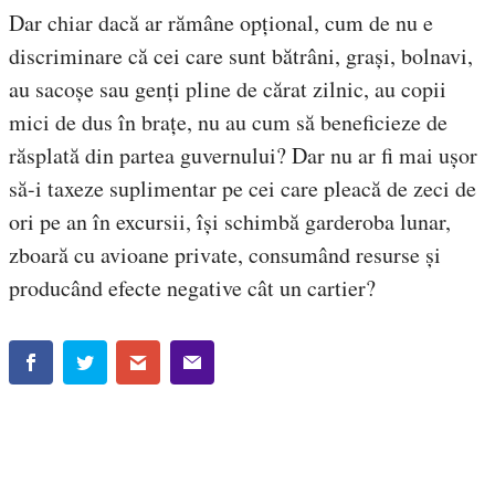
Dar chiar dacă ar rămâne opțional, cum de nu e
discriminare că cei care sunt bătrâni, grași, bolnavi,
au sacoșe sau genți pline de cărat zilnic, au copii
mici de dus în brațe, nu au cum să beneficieze de
răsplată din partea guvernului? Dar nu ar fi mai ușor
să-i taxeze suplimentar pe cei care pleacă de zeci de
ori pe an în excursii, își schimbă garderoba lunar,
zboară cu avioane private, consumând resurse și
producând efecte negative cât un cartier?