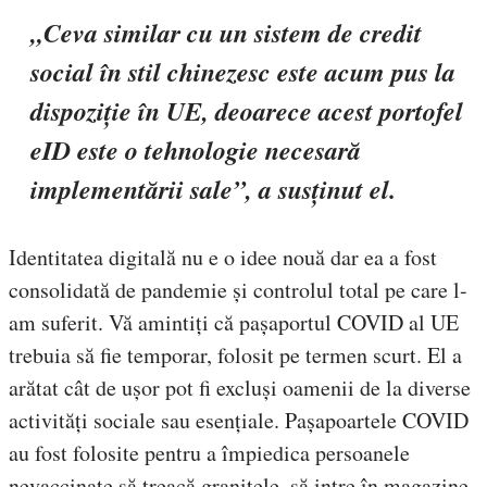
„Ceva similar cu un sistem de credit
social în stil chinezesc este acum pus la
dispoziție în UE, deoarece acest portofel
eID este o tehnologie necesară
implementării sale”, a susținut el.
Identitatea digitală nu e o idee nouă dar ea a fost
consolidată de pandemie și controlul total pe care l-
am suferit. Vă amintiți că pașaportul COVID al UE
trebuia să fie temporar, folosit pe termen scurt. El a
arătat cât de ușor pot fi excluși oamenii de la diverse
activități sociale sau esențiale. Pașapoartele COVID
au fost folosite pentru a împiedica persoanele
nevaccinate să treacă granițele, să intre în magazine