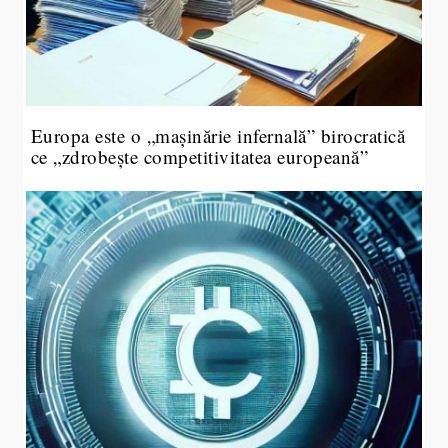
Europa este o „mașinărie infernală” birocratică
ce „zdrobește competitivitatea europeană”