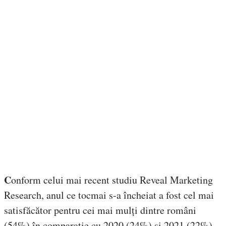
C
onform celui mai recent studiu Reveal Marketing
Research, anul ce tocmai s-a încheiat a fost cel mai
satisfăcător pentru cei mai mulți dintre români
(54%) în comparație cu 2020 (24%) și 2021 (22%) –