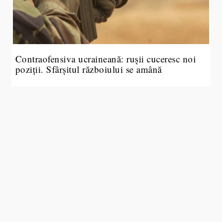
Contraofensiva ucraineană: rușii cuceresc noi
poziții. Sfârșitul războiului se amână