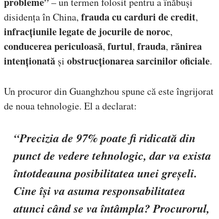
probleme”
– un termen folosit pentru a înăbuși
frauda cu carduri de credit
disidența în China,
,
infracțiunile legate de jocurile de noroc
,
conducerea periculoasă
furtul
frauda
rănirea
,
,
,
intenționată
obstrucționarea sarcinilor oficiale
și
.
Un procuror din Guanghzhou spune că este îngrijorat
de noua tehnologie. El a declarat:
“Precizia de 97% poate fi ridicată din
punct de vedere tehnologic, dar va exista
întotdeauna posibilitatea unei greșeli.
Cine își va asuma responsabilitatea
atunci când se va întâmpla? Procurorul,