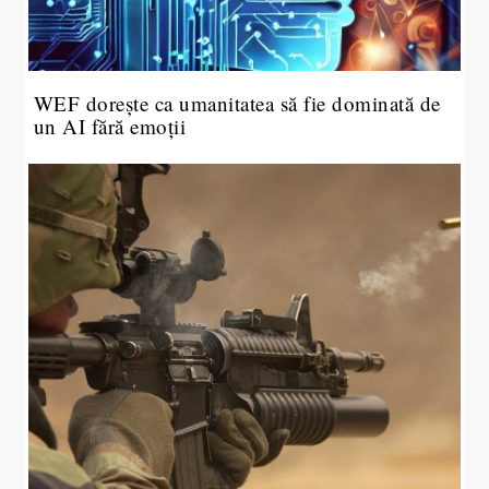
WEF dorește ca umanitatea să fie dominată de
un AI fără emoții