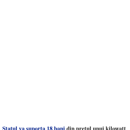
Statul va suporta 18 bani
din prețul unui kilowatt