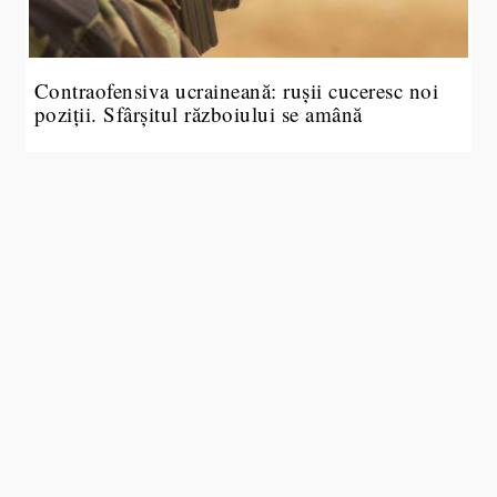
Contraofensiva ucraineană: rușii cuceresc noi
poziții. Sfârșitul războiului se amână