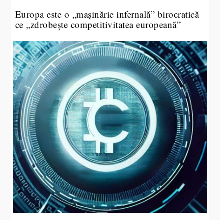
Europa este o „mașinărie infernală” birocratică
ce „zdrobește competitivitatea europeană”