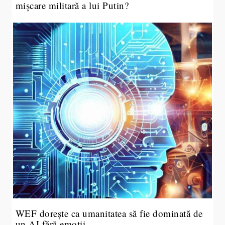
mișcare militară a lui Putin?
WEF dorește ca umanitatea să fie dominată de
un AI fără emoții