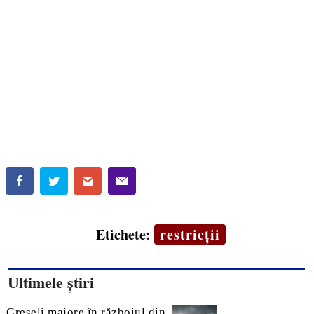
Etichete:
restricții
Ultimele știri
Greșeli majore în războiul din