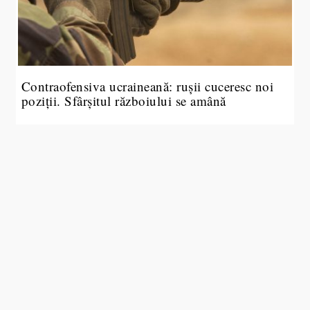
Contraofensiva ucraineană: rușii cuceresc noi
poziții. Sfârșitul războiului se amână