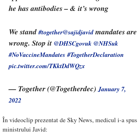
he has antibodies – & it’s wrong
We stand
mandates are
#together
@sajidjavid
wrong. Stop it
@DHSCgovuk
@NHSuk
#NoVaccineMandates
#TogetherDeclaration
pic.twitter.com/TKktDdWQzx
— Together (@Togetherdec)
January 7,
2022
În videoclip prezentat de Sky News, medicul i-a spus
ministrului Javid: