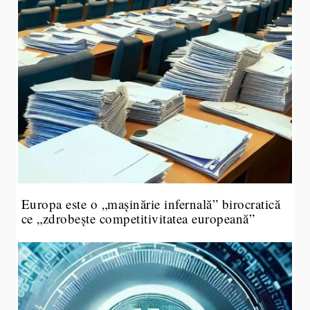
Europa este o „mașinărie infernală” birocratică
ce „zdrobește competitivitatea europeană”