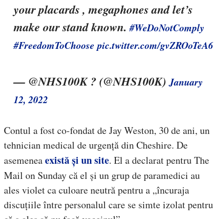
your placards , megaphones and let’s
make our stand known.
#WeDoNotComply
#FreedomToChoose
pic.twitter.com/gvZROoTeA6
— @NHS100K ? (@NHS100K)
January
12, 2022
Contul a fost co-fondat de Jay Weston, 30 de ani, un
tehnician medical de urgență din Cheshire. De
există și un site
asemenea
. El a declarat pentru The
Mail on Sunday că el și un grup de paramedici au
ales violet ca culoare neutră pentru a „încuraja
discuțiile între personalul care se simte izolat pentru