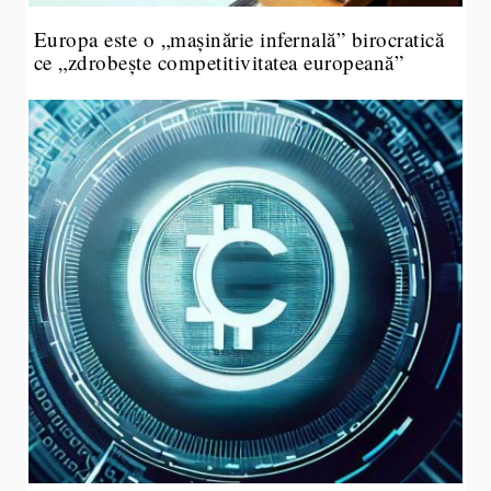
Europa este o „mașinărie infernală” birocratică
ce „zdrobește competitivitatea europeană”