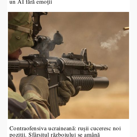
un AI fără emoții
Contraofensiva ucraineană: rușii cuceresc noi
poziții. Sfârșitul războiului se amână