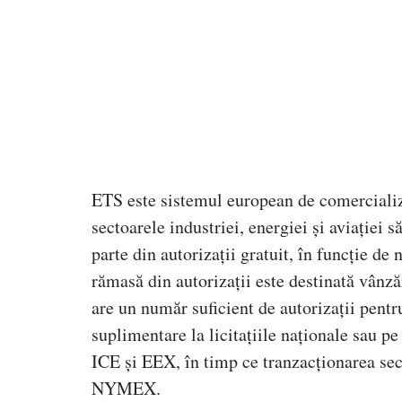
ETS este sistemul european de comercializar
sectoarele industriei, energiei și aviației 
parte din autorizații gratuit, în funcție d
rămasă din autorizații este destinată vânz
are un număr suficient de autorizații pentru
suplimentare la licitațiile naționale sau p
ICE și EEX, în timp ce tranzacționarea sec
NYMEX.