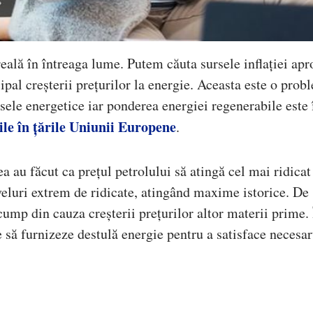
eală în întreaga lume. Putem căuta sursele inflației ap
ipal creșterii prețurilor la energie. Aceasta este o prob
sele energetice iar ponderea energiei regenerabile este 
ile în țările Uniunii Europene
.
a au făcut ca prețul petrolului să atingă cel mai ridicat
veluri extrem de ridicate, atingând maxime istorice. De
ump din cauza creșterii prețurilor altor materii prime. 
e să furnizeze destulă energie pentru a satisface necesar