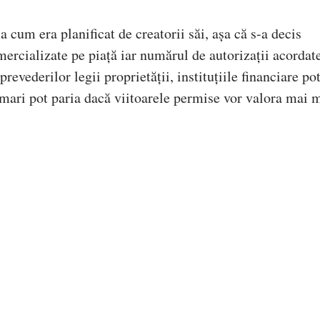
a cum era planificat de creatorii săi, așa că s-a decis
mercializate pe piață iar numărul de autorizații acordat
prevederilor legii proprietății, instituțiile financiare po
 mari pot paria dacă viitoarele permise vor valora mai 