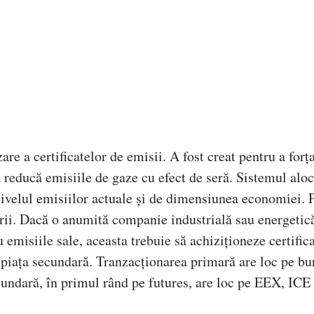
e a certificatelor de emisii. A fost creat pentru a forț
să reducă emisiile de gaze cu efect de seră. Sistemul alo
e nivelul emisiilor actuale și de dimensiunea economiei. 
ării. Dacă o anumită companie industrială sau energetic
 emisiile sale, aceasta trebuie să achiziționeze certific
e piața secundară. Tranzacționarea primară are loc pe bu
undară, în primul rând pe futures, are loc pe EEX, ICE 