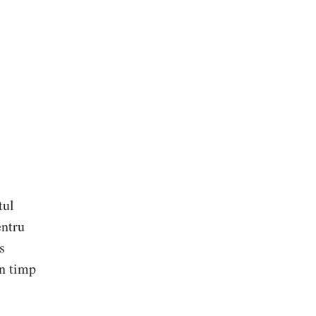
tul
entru
s
în timp