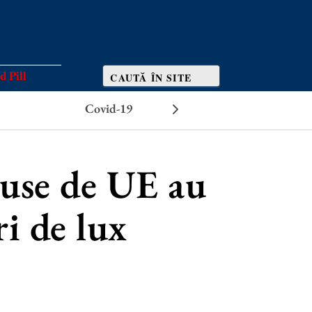
d Pill
Covid-19
Efecte adverse
puse de UE au
ri de lux