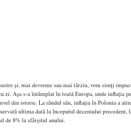
 noastre și, mai devreme sau mai târziu, vom simți impac
 cu zi. Așa s-a întâmplat în toată Europa, unde inflația p
vel din istorie. La rândul său, inflația în Polonia a atin
observată ultima dată la începutul deceniului precedent, 
ul de 8% la sfârșitul anului.