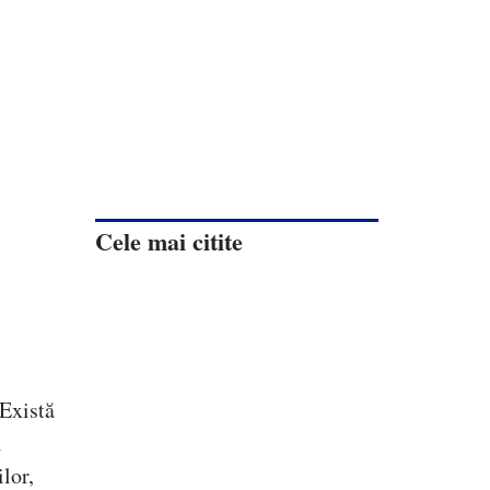
Cele mai citite
 Există
i
lor,