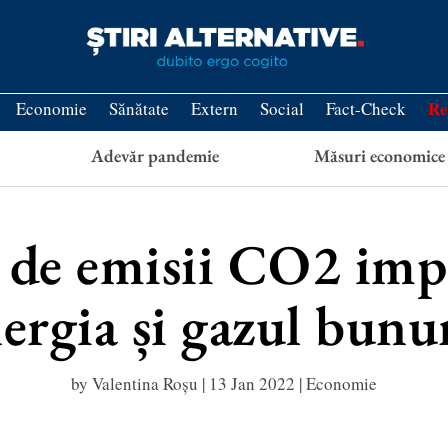
Re
Economie
Sănătate
Extern
Social
Fact-Check
Adevăr pandemie
Măsuri economice
e de emisii CO2 im
ergia și gazul bunu
by
Valentina Roșu
|
13 Jan 2022
|
Economie