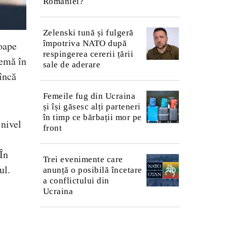
României?
Zelenski tună și fulgeră
împotriva NATO după
roape
respingerea cererii țării
lemă în
sale de aderare
încă
Femeile fug din Ucraina
și își găsesc alți parteneri
în timp ce bărbații mor pe
 nivel
front
În
Trei evenimente care
ul.
anunță o posibilă încetare
a conflictului din
Ucraina