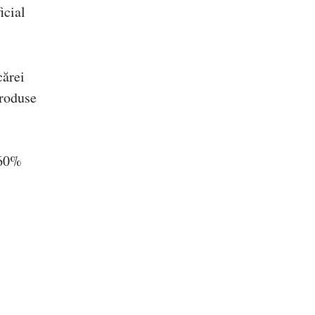
icial
cărei
produse
 60%