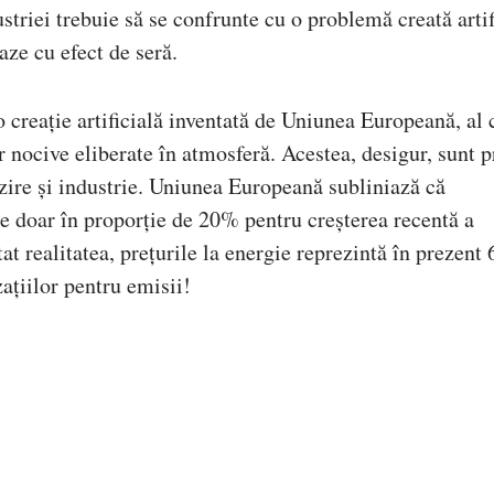
striei trebuie să se confrunte cu o problemă creată artif
aze cu efect de seră.
 creație artificială inventată de Uniunea Europeană, al 
r nocive eliberate în atmosferă. Acestea, desigur, sunt 
lzire și industrie. Uniunea Europeană subliniază că
le doar în proporție de 20% pentru creșterea recentă a
tat realitatea, prețurile la energie reprezintă în prezent
zațiilor pentru emisii!