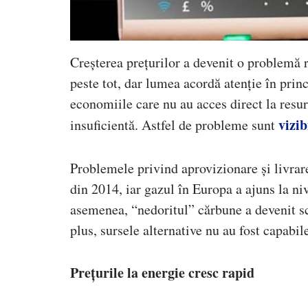
Creșterea prețurilor a devenit o problemă r
peste tot, dar lumea acordă atenție în princ
economiile care nu au acces direct la resur
vizib
insuficientă. Astfel de probleme sunt
Problemele privind aprovizionare și livrare
din 2014, iar gazul în Europa a ajuns la ni
asemenea, “nedoritul” cărbune a devenit sc
plus, sursele alternative nu au fost capabil
Prețurile la energie cresc rapid