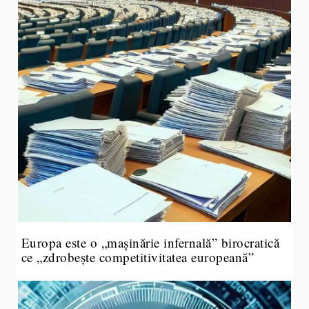
Europa este o „mașinărie infernală” birocratică
ce „zdrobește competitivitatea europeană”