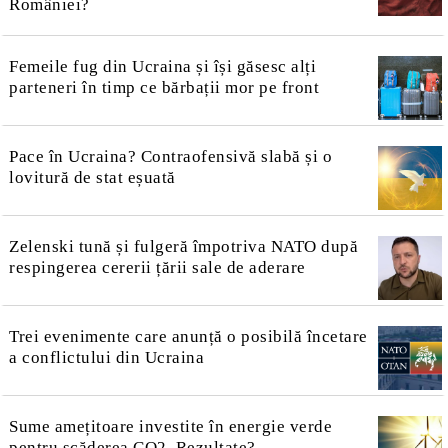
României?
Femeile fug din Ucraina și își găsesc alți
parteneri în timp ce bărbații mor pe front
Pace în Ucraina? Contraofensivă slabă și o
lovitură de stat eșuată
Zelenski tună și fulgeră împotriva NATO după
respingerea cererii țării sale de aderare
Trei evenimente care anunță o posibilă încetare
a conflictului din Ucraina
Sume amețitoare investite în energie verde
pentru scăderea CO2. Rezultate?