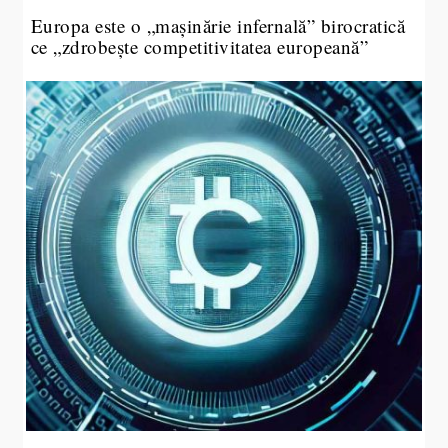
Europa este o „mașinărie infernală” birocratică
ce „zdrobește competitivitatea europeană”