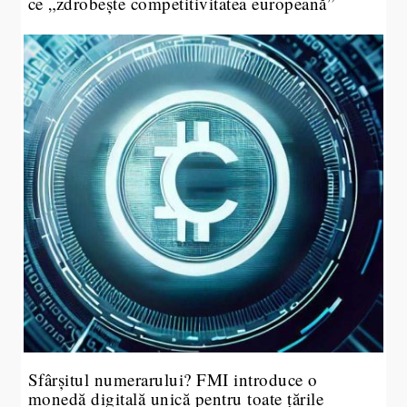
ce „zdrobește competitivitatea europeană”
Sfârșitul numerarului? FMI introduce o
monedă digitală unică pentru toate țările