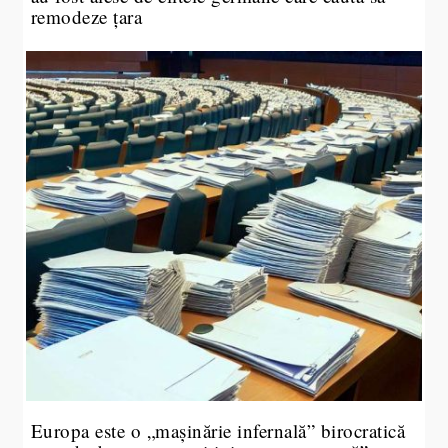
remodeze țara
Europa este o „mașinărie infernală” birocratică