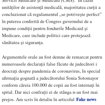
Servicii Medicare și Medicaid (CMS). În cazul
unităților de asistență medicală, majoritatea curții a
concluzionat că regulamentul „se potrivește perfect”
în puterea conferită de Congres guvernului de a
impune condiții pentru fondurile Medicaid și
Medicare, care include politici care protejează
sănătatea și siguranța.
Argumentele orale au fost demne de remarcat pentru
numeroasele declarații false făcute de judecători i
deocrați despre pandemia de coronavirus, în special
afirmația gognată a judecătorului Sonia Sotomayor
conform căreia 100.000 de copii au fost internați în
spital. Dar nici confrații ei de stânga n-au fost mai
Fake news
prejos. Am scris în detaliu în articolul