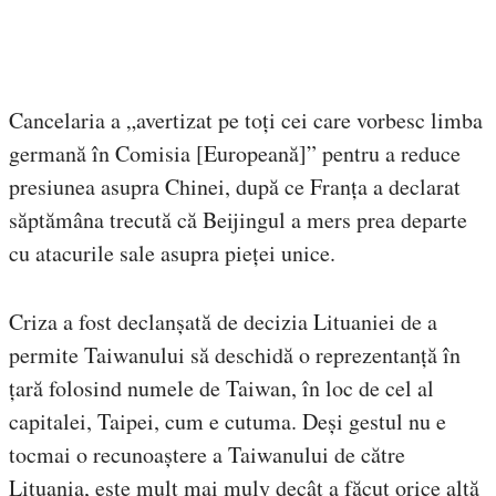
Cancelaria a „avertizat pe toți cei care vorbesc limba
germană în Comisia [Europeană]” pentru a reduce
presiunea asupra Chinei, după ce Franța a declarat
săptămâna trecută că Beijingul a mers prea departe
cu atacurile sale asupra pieței unice.
Criza a fost declanșată de decizia Lituaniei de a
permite Taiwanului să deschidă o reprezentanță în
țară folosind numele de Taiwan, în loc de cel al
capitalei, Taipei, cum e cutuma. Deși gestul nu e
tocmai o recunoaștere a Taiwanului de către
Lituania, este mult mai muly decât a făcut orice altă