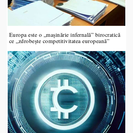
Europa este o „mașinărie infernală” birocratică
ce „zdrobește competitivitatea europeană”