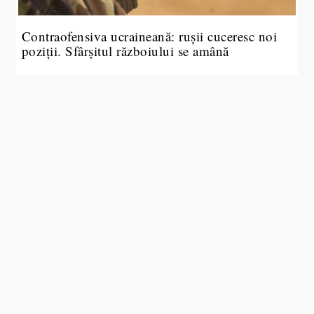
Contraofensiva ucraineană: rușii cuceresc noi
poziții. Sfârșitul războiului se amână