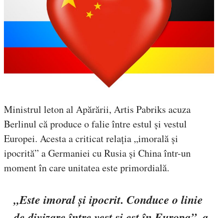
Ministrul leton al Apărării, Artis Pabriks acuza
Berlinul că produce o falie între estul și vestul
Europei. Acesta a criticat relația „imorală și
ipocrită” a Germaniei cu Rusia și China într-un
moment în care unitatea este primordială.
„Este imoral și ipocrit. Conduce o linie
de divizare între vest și est în Europa”, a