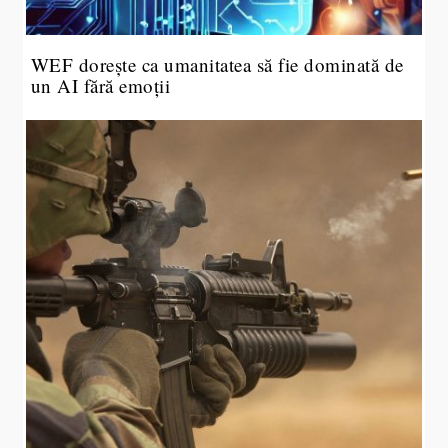
WEF dorește ca umanitatea să fie dominată de
un AI fără emoții