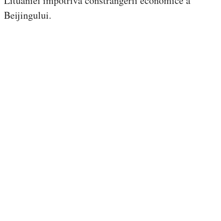
Lituaniei împotriva constrângerii economice a
Beijingului.